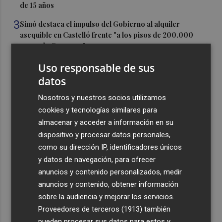
de 15 años
3
Simó destaca el impulso del Gobierno al alquiler
asequible en Castelló frente "a los pisos de 200.000
euros de Carrasco"
4
Castelló adjudica a Civicons por 600.500 euros las
Uso responsable de sus
obras de reforma de la tenencia de alcaldía sur
datos
5
Castelló acelera el montaje de la infraestructura en las
Nosotros y nuestros socios utilizamos
playas y el Planetari del eclipse para convertirlo en "un
cookies y tecnologías similares para
evento histórico"
almacenar y acceder a información en su
dispositivo y procesar datos personales,
como su dirección IP, identificadores únicos
y datos de navegación, para ofrecer
anuncios y contenido personalizados, medir
Recibe toda la actualidad de
anuncios y contenido, obtener información
sobre la audiencia y mejorar los servicios.
Plaza Podcast en tu correo
Proveedores de terceros (1913)
también
Quiero suscribirme
pueden procesar sus datos para estos y