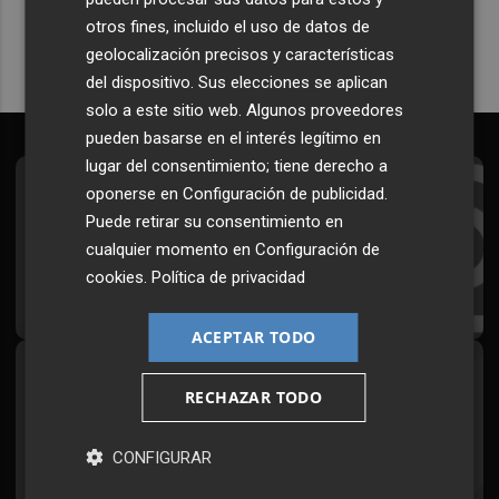
otros fines, incluido el uso de datos de
geolocalización precisos y características
del dispositivo. Sus elecciones se aplican
solo a este sitio web. Algunos proveedores
pueden basarse en el interés legítimo en
lugar del consentimiento; tiene derecho a
oponerse en
Configuración de publicidad
.
Suscríbete al Boletín
Puede retirar su consentimiento en
Todos los días a primera hora en tu email
cualquier momento en
Configuración de
cookies
.
Política de privacidad
¡Quiero suscribirme!
ACEPTAR TODO
Síguenos en redes
RECHAZAR TODO
Plaza Podcast, desde cualquier medio
CONFIGURAR