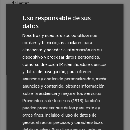
del actor
3
Mario Domínguez, a un paso del Excelsior Róterdam de
Uso responsable de sus
la Eredivisie
datos
4
Entidades del Camp d'Elx reclaman más protagonismo
Nosotros y nuestros socios utilizamos
en las fiestas para la Ufece y conciertos en valenciano
cookies y tecnologías similares para
5
El Ibex 35 sube un 2% la primera semana de agosto tras
almacenar y acceder a información en su
conquistar los históricos 20.000 puntos
dispositivo y procesar datos personales,
como su dirección IP, identificadores únicos
y datos de navegación, para ofrecer
anuncios y contenido personalizados, medir
anuncios y contenido, obtener información
sobre la audiencia y mejorar los servicios.
Recibe toda la actualidad de
Proveedores de terceros (1913)
también
Plaza Podcast en tu correo
pueden procesar sus datos para estos y
otros fines, incluido el uso de datos de
Quiero suscribirme
geolocalización precisos y características
del dispositivo. Sus elecciones se aplican