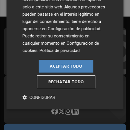
solo a este sitio web. Algunos proveedores
pueden basarse en el interés legítimo en
lugar del consentimiento; tiene derecho a
oponerse en
Configuración de publicidad
.
Puede retirar su consentimiento en
Suscríbete al Boletín
cualquier momento en
Configuración de
Todos los días a primera hora en tu email
cookies
.
Política de privacidad
¡Quiero suscribirme!
ACEPTAR TODO
RECHAZAR TODO
Síguenos en redes
Plaza Podcast, desde cualquier medio
CONFIGURAR