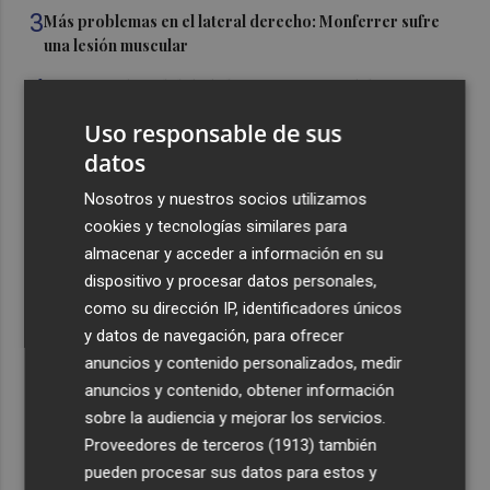
3
Más problemas en el lateral derecho: Monferrer sufre
una lesión muscular
4
San Javier da viabilidad al nuevo contrato del transporte
urbano y a un hotel de cuatro estrellas en La Manga con
Uso responsable de sus
324 habitaciones
datos
5
Estos son los estrenos que abren la cartelera en agosto:
Nosotros y nuestros socios utilizamos
de la comedia 'El último mono' a una nueva entrega de
'La Patrulla Canina'
cookies y tecnologías similares para
almacenar y acceder a información en su
dispositivo y procesar datos personales,
como su dirección IP, identificadores únicos
y datos de navegación, para ofrecer
anuncios y contenido personalizados, medir
Recibe toda la actualidad de
anuncios y contenido, obtener información
Plaza Podcast en tu correo
sobre la audiencia y mejorar los servicios.
Proveedores de terceros (1913)
también
Quiero suscribirme
pueden procesar sus datos para estos y