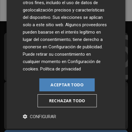
otros fines, incluido el uso de datos de
geolocalización precisos y características
del dispositivo. Sus elecciones se aplican
solo a este sitio web. Algunos proveedores
pueden basarse en el interés legítimo en
lugar del consentimiento; tiene derecho a
Suscríbete al Boletín
oponerse en
Configuración de publicidad
.
Todos los días a primera hora en tu email
Puede retirar su consentimiento en
cualquier momento en
Configuración de
¡Quiero suscribirme!
cookies
.
Política de privacidad
ACEPTAR TODO
Síguenos en redes
RECHAZAR TODO
Plaza Podcast, desde cualquier medio
CONFIGURAR