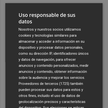
3
Las nuevas rutas y el turismo espolean el aeropuerto de
Castellón: alcanza en julio el mejor resultado mensual de
Uso responsable de sus
pasajeros de su historia
datos
4
La Diputación inicia la trámites de licitación para la
Nosotros y nuestros socios utilizamos
explotación del balneario de Benassal
cookies y tecnologías similares para
5
La geolocalización llega a la huerta y el campo de
almacenar y acceder a información en su
Murcia para agilizar la respuesta ante emergencias
dispositivo y procesar datos personales,
como su dirección IP, identificadores únicos
y datos de navegación, para ofrecer
anuncios y contenido personalizados, medir
anuncios y contenido, obtener información
sobre la audiencia y mejorar los servicios.
Recibe toda la actualidad de
Proveedores de terceros (1725)
también
Plaza Podcast en tu correo
pueden procesar sus datos para estos y
otros fines, incluido el uso de datos de
Quiero suscribirme
geolocalización precisos y características
del dispositivo. Sus elecciones se aplican