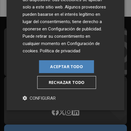
solo a este sitio web. Algunos proveedores
pueden basarse en el interés legítimo en
lugar del consentimiento; tiene derecho a
oponerse en
Configuración de publicidad
.
Puede retirar su consentimiento en
Suscríbete al Boletín
cualquier momento en
Configuración de
Todos los días a primera hora en tu email
cookies
.
Política de privacidad
¡Quiero suscribirme!
ACEPTAR TODO
RECHAZAR TODO
Síguenos en redes
Plaza Podcast, desde cualquier medio
CONFIGURAR