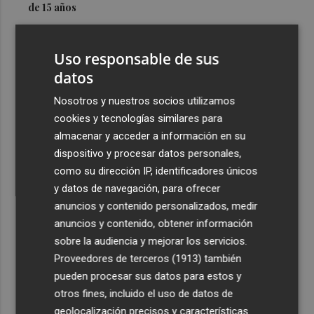
de 15 años
3
Simó destaca el impulso del Gobierno al alquiler
asequible en Castelló frente "a los pisos de 200.000
Uso responsable de sus
euros de Carrasco"
datos
4
Castelló adjudica a Civicons por 600.500 euros las
Nosotros y nuestros socios utilizamos
obras de reforma de la tenencia de alcaldía sur
cookies y tecnologías similares para
5
Castelló acelera el montaje de la infraestructura en las
almacenar y acceder a información en su
playas y el Planetari del eclipse para convertirlo en "un
dispositivo y procesar datos personales,
evento histórico"
como su dirección IP, identificadores únicos
y datos de navegación, para ofrecer
anuncios y contenido personalizados, medir
anuncios y contenido, obtener información
sobre la audiencia y mejorar los servicios.
Proveedores de terceros (1913)
también
Recibe toda la actualidad de
pueden procesar sus datos para estos y
Plaza Podcast en tu correo
otros fines, incluido el uso de datos de
geolocalización precisos y características
Quiero suscribirme