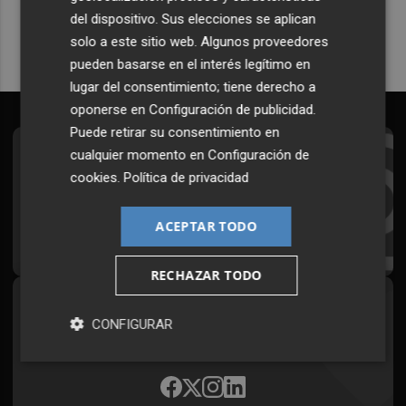
del dispositivo. Sus elecciones se aplican
solo a este sitio web. Algunos proveedores
pueden basarse en el interés legítimo en
lugar del consentimiento; tiene derecho a
oponerse en
Configuración de publicidad
.
Puede retirar su consentimiento en
cualquier momento en
Configuración de
Suscríbete al Boletín
cookies
.
Política de privacidad
Todos los días a primera hora en tu email
ACEPTAR TODO
¡Quiero suscribirme!
RECHAZAR TODO
Síguenos en redes
CONFIGURAR
Plaza Podcast, desde cualquier medio