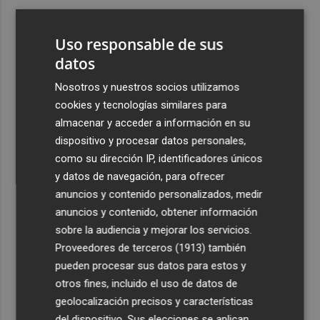
3
El Ibex 35 sube un 2% la primera semana de agosto tras
conquistar los históricos 20.000 puntos
Uso responsable de sus
4
datos
Valencia Basket abrirá la EuroLeague Women en casa
ante Fenerbahce Opet
Nosotros y nuestros socios utilizamos
5
Fin a la racha de seis macrotrasvases del Tajo al Segura:
cookies y tecnologías similares para
reducen el agua a 27 hm3 en septiembre por la caída de
almacenar y acceder a información en su
las reservas
dispositivo y procesar datos personales,
como su dirección IP, identificadores únicos
y datos de navegación, para ofrecer
anuncios y contenido personalizados, medir
anuncios y contenido, obtener información
sobre la audiencia y mejorar los servicios.
Recibe toda la actualidad de
Proveedores de terceros (1913)
también
Plaza Podcast en tu correo
pueden procesar sus datos para estos y
otros fines, incluido el uso de datos de
Quiero suscribirme
geolocalización precisos y características
del dispositivo. Sus elecciones se aplican