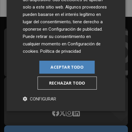
solo a este sitio web. Algunos proveedores
pueden basarse en el interés legítimo en
lugar del consentimiento; tiene derecho a
oponerse en
Configuración de publicidad
.
Puede retirar su consentimiento en
Suscríbete al Boletín
cualquier momento en
Configuración de
Todos los días a primera hora en tu email
cookies
.
Política de privacidad
¡Quiero suscribirme!
ACEPTAR TODO
RECHAZAR TODO
Síguenos en redes
Plaza Podcast, desde cualquier medio
CONFIGURAR