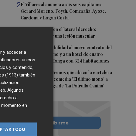
2
El Villarreal anuncia a sus seis capitanes:
Gerard Moreno, Foyth, Comesaña, Ayoze,
Cardona y Logan Costa
3
Más problemas en el lateral derecho:
Monferrer sufre una lesión muscular
4
San Javier da viabilidad al nuevo contrato del
r y acceder a
transporte urbano y a un hotel de cuatro
tificadores únicos
estrellas en La Manga con 324 habitaciones
cios y contenido,
5
Estos son los estrenos que abren la cartelera
os (1913)
también
en agosto: de la comedia 'El último mono' a
calización
una nueva entrega de 'La Patrulla Canina'
 web. Algunos
derecho a
ier momento en
Quiero suscribirme
PTAR TODO