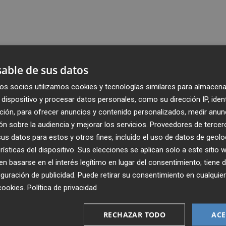
able de sus datos
os socios utilizamos cookies y tecnologías similares para almacena
dispositivo y procesar datos personales, como su dirección IP, iden
ción, para ofrecer anuncios y contenido personalizados, medir anun
n sobre la audiencia y mejorar los servicios.
Proveedores de tercer
s datos para estos y otros fines, incluido el uso de datos de geolo
rísticas del dispositivo. Sus elecciones se aplican solo a este sitio
 basarse en el interés legítimo en lugar del consentimiento; tiene 
guración de publicidad
. Puede retirar su consentimiento en cualqu
cookies
.
Política de privacidad
Recibe toda la actualidad de
Plaza Podcast en tu correo
RECHAZAR TODO
ACE