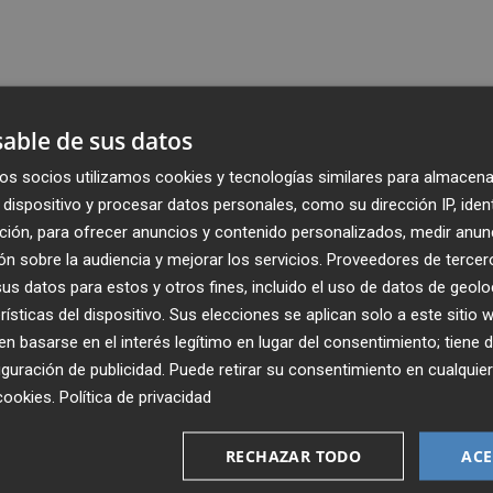
able de sus datos
os socios utilizamos cookies y tecnologías similares para almacena
dispositivo y procesar datos personales, como su dirección IP, iden
ción, para ofrecer anuncios y contenido personalizados, medir anun
n sobre la audiencia y mejorar los servicios.
Proveedores de tercer
s datos para estos y otros fines, incluido el uso de datos de geolo
rísticas del dispositivo. Sus elecciones se aplican solo a este sitio
 basarse en el interés legítimo en lugar del consentimiento; tiene 
guración de publicidad
. Puede retirar su consentimiento en cualqu
Recibe toda la actualidad de
cookies
.
Política de privacidad
Plaza Podcast en tu correo
RECHAZAR TODO
ACE