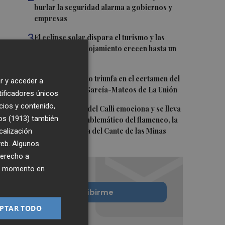
burlar la seguridad alarma a gobiernos y
empresas
3
El eclipse solar dispara el turismo y las
búsquedas de alojamiento crecen hasta un
500%
4
El cubano Papillo triunfa en el certamen del
r y acceder a
Trovo Pascual García-Mateos de La Unión
tificadores únicos
cios y contenido,
5
El cantaor Rafa del Calli emociona y se lleva
os (1913)
también
el trofeo más emblemático del flamenco, la
calización
Lámpara Minera del Cante de las Minas
 web. Algunos
derecho a
ier momento en
Quiero suscribirme
PTAR TODO