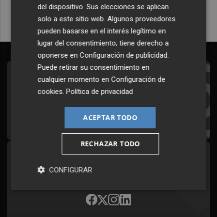
del dispositivo. Sus elecciones se aplican
solo a este sitio web. Algunos proveedores
pueden basarse en el interés legítimo en
lugar del consentimiento; tiene derecho a
oponerse en
Configuración de publicidad
.
Puede retirar su consentimiento en
Suscríbete al Boletín
cualquier momento en
Configuración de
cookies
.
Política de privacidad
Todos los días a primera hora en tu email
ACEPTAR TODO
¡Quiero suscribirme!
RECHAZAR TODO
Síguenos en redes
CONFIGURAR
Plaza Podcast, desde cualquier medio