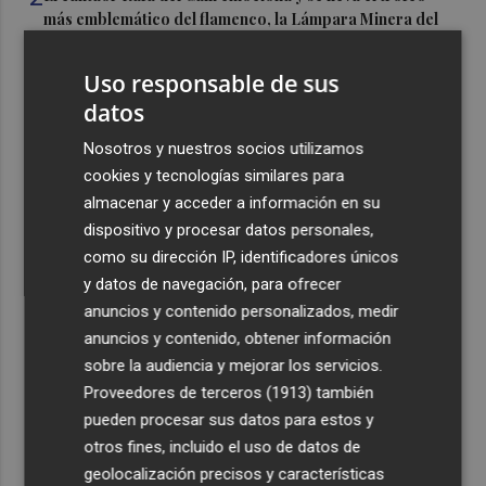
más emblemático del flamenco, la Lámpara Minera del
Cante de las Minas
Uso responsable de sus
3
El Castell de l'Olla de Altea 2026, en imágenes
datos
4
Nosotros y nuestros socios utilizamos
El Villarreal pone el broche de oro a la pretemporada
con una victoria contra el Galatasaray
cookies y tecnologías similares para
almacenar y acceder a información en su
5
Kiat Lim preside por primera vez un partido en Mestalla
dispositivo y procesar datos personales,
como su dirección IP, identificadores únicos
y datos de navegación, para ofrecer
anuncios y contenido personalizados, medir
anuncios y contenido, obtener información
sobre la audiencia y mejorar los servicios.
Recibe toda la actualidad de
Proveedores de terceros (1913)
también
pueden procesar sus datos para estos y
Plaza Podcast en tu correo
otros fines, incluido el uso de datos de
Quiero suscribirme
geolocalización precisos y características