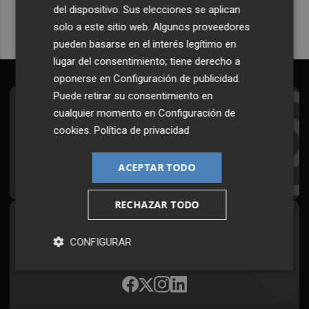
del dispositivo. Sus elecciones se aplican
solo a este sitio web. Algunos proveedores
pueden basarse en el interés legítimo en
lugar del consentimiento; tiene derecho a
oponerse en
Configuración de publicidad
.
Puede retirar su consentimiento en
Suscríbete al Boletín
cualquier momento en
Configuración de
cookies
.
Política de privacidad
Todos los días a primera hora en tu email
ACEPTAR TODO
¡Quiero suscribirme!
RECHAZAR TODO
Síguenos en redes
CONFIGURAR
Plaza Podcast, desde cualquier medio