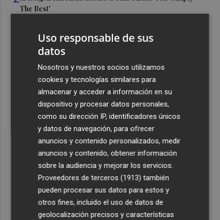
The Best'
3
La Diputación impulsa un proyecto piloto de movilidad
Uso responsable de sus
pública para los municipios del interior
datos
4
Un proyecto impulsa la restauración ecológica del
Nosotros y nuestros socios utilizamos
Parque Natural del Túria tras la Dana durante dos años
cookies y tecnologías similares para
5
Abala Infraescturas se perfila para adjudicarse la
almacenar y acceder a información en su
construcción del CEIP La Cañada del Fenollar por 5,6
dispositivo y procesar datos personales,
millones
como su dirección IP, identificadores únicos
y datos de navegación, para ofrecer
anuncios y contenido personalizados, medir
anuncios y contenido, obtener información
sobre la audiencia y mejorar los servicios.
Recibe toda la actualidad de
Proveedores de terceros (1913)
también
pueden procesar sus datos para estos y
Plaza Podcast en tu correo
otros fines, incluido el uso de datos de
Quiero suscribirme
geolocalización precisos y características