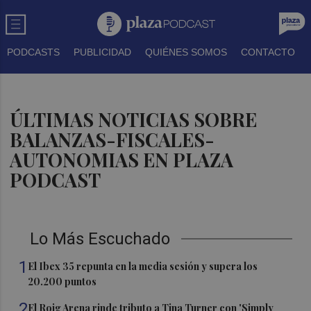
PODCASTS
PUBLICIDAD
QUIÉNES SOMOS
CONTACTO
ÚLTIMAS NOTICIAS SOBRE
BALANZAS-FISCALES-
AUTONOMIAS EN PLAZA
PODCAST
Lo Más Escuchado
1
El Ibex 35 repunta en la media sesión y supera los
20.200 puntos
2
El Roig Arena rinde tributo a Tina Turner con 'Simply