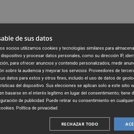
able de sus datos
os socios utilizamos cookies y tecnologías similares para almacena
dispositivo y procesar datos personales, como su dirección IP, iden
ción, para ofrecer anuncios y contenido personalizados, medir anun
n sobre la audiencia y mejorar los servicios.
Proveedores de tercer
s datos para estos y otros fines, incluido el uso de datos de geolo
rísticas del dispositivo. Sus elecciones se aplican solo a este sitio
 basarse en el interés legítimo en lugar del consentimiento; tiene 
guración de publicidad
. Puede retirar su consentimiento en cualqu
Recibe toda la actualidad de
cookies
.
Política de privacidad
Plaza Podcast en tu correo
RECHAZAR TODO
ACE