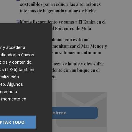
sostenibles para reducir las alteraciones
internas de la granada mollar de Elche
3
María Escarmiento se suma a El Kanka en el
cartel del festival Epicentro de Mula
4
UPCT Makers culmina con éxito un
catamarán para monitorizar el Mar Menor y
r y acceder a
ya prepara un dron submarino autónomo
tificadores únicos
cios y contenido,
5
Una batea clochinera se hunde y otra sufre
os (1725)
también
daños en un incidente con un buque en el
calización
puerto de Valencia
 web. Algunos
derecho a
ier momento en
Quiero suscribirme
PTAR TODO