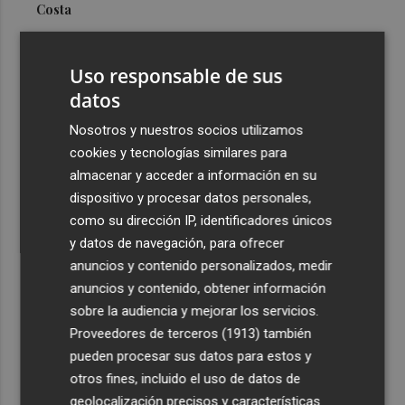
Costa
3
Más problemas en el lateral derecho: Monferrer sufre
una lesión muscular
Uso responsable de sus
4
datos
San Javier da viabilidad al nuevo contrato del transporte
urbano y a un hotel de cuatro estrellas en La Manga con
Nosotros y nuestros socios utilizamos
324 habitaciones
cookies y tecnologías similares para
5
Estos son los estrenos que abren la cartelera en agosto:
almacenar y acceder a información en su
de la comedia 'El último mono' a una nueva entrega de
dispositivo y procesar datos personales,
'La Patrulla Canina'
como su dirección IP, identificadores únicos
y datos de navegación, para ofrecer
anuncios y contenido personalizados, medir
anuncios y contenido, obtener información
sobre la audiencia y mejorar los servicios.
Proveedores de terceros (1913)
también
Recibe toda la actualidad de
pueden procesar sus datos para estos y
Plaza Podcast en tu correo
otros fines, incluido el uso de datos de
geolocalización precisos y características
Quiero suscribirme