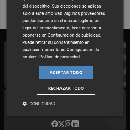
del dispositivo. Sus elecciones se aplican
solo a este sitio web. Algunos proveedores
pueden basarse en el interés legítimo en
lugar del consentimiento; tiene derecho a
oponerse en
Configuración de publicidad
.
Puede retirar su consentimiento en
cualquier momento en
Configuración de
Suscríbete al Boletín
cookies
.
Política de privacidad
Todos los días a primera hora en tu email
ACEPTAR TODO
¡Quiero suscribirme!
RECHAZAR TODO
Síguenos en redes
CONFIGURAR
Plaza Podcast, desde cualquier medio