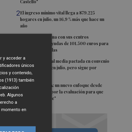
Castelló"
2
El ingreso mínimo vital llega a 879.225
hogares en julio, un 16,9 % más que hace un
año
3
Burriana coordina con sus centros
educativos las ayudas de 101.500 euros para
climatizar las aulas
r y acceder a
4
La subida salarial media pactada en convenio
tificadores únicos
escala al 3,02% en julio, pero sigue por
cios y contenido,
debajo del IPC
os (1913)
también
5
El futuro de la IA: un nuevo enfoque desde
calización
Valencia aboga por la evaluación para que
 web. Algunos
sea "responsable"
derecho a
ier momento en