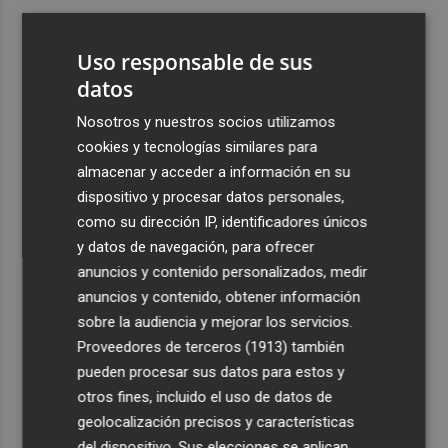
3
Aemet prevé peligro de incendios "muy alto" o
"extremo" en la mayor parte de la Península y Baleares
Uso responsable de sus
el día del eclipse
datos
4
Company: “Estamos comenzando a ver el equipo que
Nosotros y nuestros socios utilizamos
queremos ver en la Liga”
cookies y tecnologías similares para
5
Ocho helicópteros, un avión y más de 100 brigadas se
almacenar y acceder a información en su
movilizan en Moratalla por un incendio forestal
dispositivo y procesar datos personales,
como su dirección IP, identificadores únicos
y datos de navegación, para ofrecer
anuncios y contenido personalizados, medir
anuncios y contenido, obtener información
sobre la audiencia y mejorar los servicios.
Recibe toda la actualidad de
Proveedores de terceros (1913)
también
Plaza Podcast en tu correo
pueden procesar sus datos para estos y
otros fines, incluido el uso de datos de
Quiero suscribirme
geolocalización precisos y características
del dispositivo. Sus elecciones se aplican