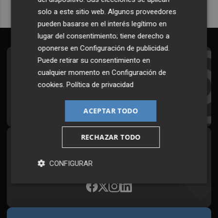
solo a este sitio web. Algunos proveedores
pueden basarse en el interés legítimo en
lugar del consentimiento; tiene derecho a
oponerse en
Configuración de publicidad
.
Puede retirar su consentimiento en
Suscríbete al Boletín
cualquier momento en
Configuración de
Todos los días a primera hora en tu email
cookies
.
Política de privacidad
¡Quiero suscribirme!
ACEPTAR TODO
RECHAZAR TODO
Síguenos en redes
Plaza Podcast, desde cualquier medio
CONFIGURAR