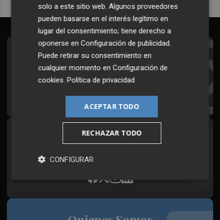
solo a este sitio web. Algunos proveedores
pueden basarse en el interés legítimo en
lugar del consentimiento; tiene derecho a
oponerse en
Configuración de publicidad
.
Suscríbete al Boletín
Puede retirar su consentimiento en
cualquier momento en
Configuración de
Todos los días a primera hora en tu email
cookies
.
Política de privacidad
¡Quiero suscribirme!
ACEPTAR TODO
RECHAZAR TODO
Síguenos en redes
Plaza Podcast, desde cualquier medio
CONFIGURAR
Quienes Somos