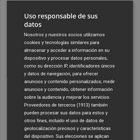
3
El homenaje a Ferran Torres en Foios, en imágenes
Uso responsable de sus
datos
4
Ferran Torres, recibido con un baño de masas en su
pueblo: "Allá donde voy siempre digo que soy de Foios"
Nosotros y nuestros socios utilizamos
cookies y tecnologías similares para
5
Foios se vuelca con Ferran Torres
almacenar y acceder a información en su
dispositivo y procesar datos personales,
como su dirección IP, identificadores únicos
y datos de navegación, para ofrecer
anuncios y contenido personalizados, medir
anuncios y contenido, obtener información
Recibe toda la actualidad de
sobre la audiencia y mejorar los servicios.
Proveedores de terceros (1913)
también
Plaza Podcast en tu correo
pueden procesar sus datos para estos y
Quiero suscribirme
otros fines, incluido el uso de datos de
geolocalización precisos y características
del dispositivo. Sus elecciones se aplican