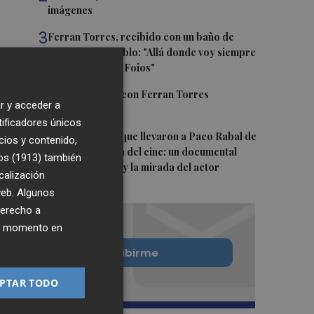
imágenes
3
Ferran Torres, recibido con un baño de
masas en su pueblo: "Allá donde voy siempre
digo que soy de Foios"
4
Foios se vuelca con Ferran Torres
r y acceder a
tificadores únicos
5
Las '200 vidas' que llevaron a Paco Rabal de
cios y contenido,
Águilas a la cima del cine: un documental
os (1913)
también
recupera la voz y la mirada del actor
calización
 web. Algunos
derecho a
ier momento en
Quiero suscribirme
PTAR TODO