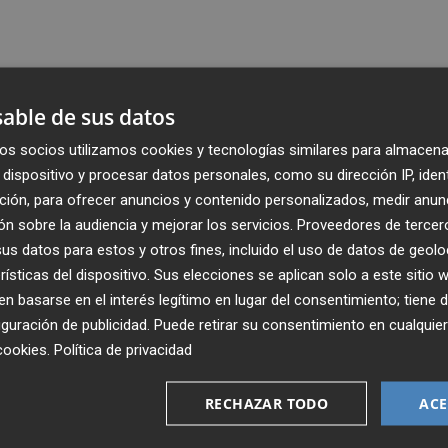
able de sus datos
os socios utilizamos cookies y tecnologías similares para almacena
dispositivo y procesar datos personales, como su dirección IP, iden
ción, para ofrecer anuncios y contenido personalizados, medir anun
n sobre la audiencia y mejorar los servicios.
Proveedores de tercer
s datos para estos y otros fines, incluido el uso de datos de geolo
rísticas del dispositivo. Sus elecciones se aplican solo a este sitio
 basarse en el interés legítimo en lugar del consentimiento; tiene 
guración de publicidad
. Puede retirar su consentimiento en cualqu
Recibe toda la actualidad de
cookies
.
Política de privacidad
Plaza Podcast en tu correo
RECHAZAR TODO
ACE