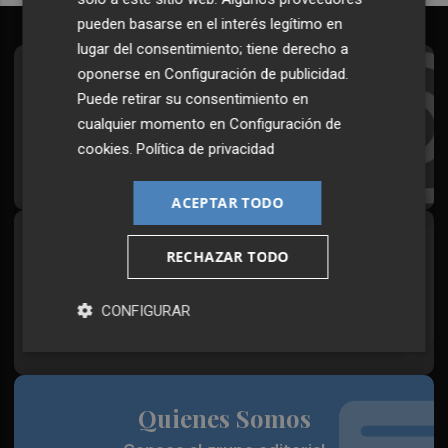
pueden basarse en el interés legítimo en
lugar del consentimiento; tiene derecho a
oponerse en
Configuración de publicidad
.
Suscríbete al Boletín
Puede retirar su consentimiento en
Todos los días a primera hora en tu email
cualquier momento en
Configuración de
cookies
.
Política de privacidad
¡Quiero suscribirme!
ACEPTAR TODO
Síguenos en redes
RECHAZAR TODO
Plaza Podcast, desde cualquier medio
CONFIGURAR
Quienes Somos