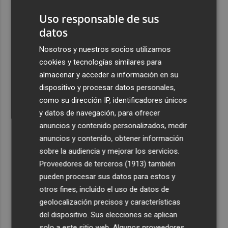
accionista de ACS y eleva su participación al 15%
Uso responsable de sus
4
La Femp se coordina con los gobiernos locales para el
datos
eclipse solar del 12 de agosto
Nosotros y nuestros socios utilizamos
5
El incendio del Cerro Maestre de Jumilla activa el Plan
cookies y tecnologías similares para
Infomur en situación 1
almacenar y acceder a información en su
dispositivo y procesar datos personales,
como su dirección IP, identificadores únicos
y datos de navegación, para ofrecer
anuncios y contenido personalizados, medir
anuncios y contenido, obtener información
Recibe toda la actualidad de
sobre la audiencia y mejorar los servicios.
Plaza Podcast en tu correo
Proveedores de terceros (1913)
también
pueden procesar sus datos para estos y
Quiero suscribirme
otros fines, incluido el uso de datos de
geolocalización precisos y características
del dispositivo. Sus elecciones se aplican
solo a este sitio web. Algunos proveedores