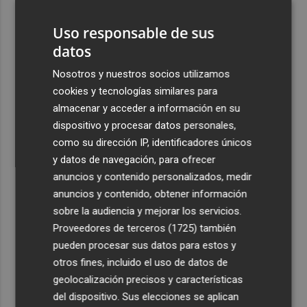
de Toros de Benidorm en el futuro Open Arena
Uso responsable de sus
4
El PSPV denuncia que Carrasco "perdona 2 de cada 3
datos
multas por ensuciar la vía pública en Castelló"
Nosotros y nuestros socios utilizamos
5
Ignite reunirá 35 ponencias, 15 pósteres y expertos
cookies y tecnologías similares para
internacionales para analizar el futuro de la industria
almacenar y acceder a información en su
cerámica
dispositivo y procesar datos personales,
como su dirección IP, identificadores únicos
y datos de navegación, para ofrecer
anuncios y contenido personalizados, medir
anuncios y contenido, obtener información
Recibe toda la actualidad de
sobre la audiencia y mejorar los servicios.
Plaza Podcast en tu correo
Proveedores de terceros (1725)
también
pueden procesar sus datos para estos y
Quiero suscribirme
otros fines, incluido el uso de datos de
geolocalización precisos y características
del dispositivo. Sus elecciones se aplican