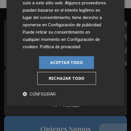
solo a este sitio web. Algunos proveedores
pueden basarse en el interés legítimo en
lugar del consentimiento; tiene derecho a
oponerse en
Configuración de publicidad
.
Suscríbete al Boletín
Puede retirar su consentimiento en
cualquier momento en
Configuración de
Todos los días a primera hora en tu email
cookies
.
Política de privacidad
¡Quiero suscribirme!
ACEPTAR TODO
RECHAZAR TODO
Síguenos en redes
Plaza Podcast, desde cualquier medio
CONFIGURAR
Quienes Somos