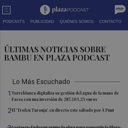
PODCASTS
PUBLICIDAD
QUIÉNES SOMOS
CONTACTO
ÚLTIMAS NOTICIAS SOBRE
BAMBU EN PLAZA PODCAST
Lo Más Escuchado
1
Torreblanca digitaliza su gestión del agua de la mano de
Facsa con una inversión de 287.503,23 euros
2
El 'Trofeu Taronja', en directo este sábado por À Punt
3
Gestaser-Urdecon asume la obra para convertir la Plaza