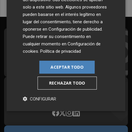
solo a este sitio web. Algunos proveedores
pueden basarse en el interés legítimo en
lugar del consentimiento; tiene derecho a
oponerse en
Configuración de publicidad
.
Puede retirar su consentimiento en
Suscríbete al Boletín
cualquier momento en
Configuración de
Todos los días a primera hora en tu email
cookies
.
Política de privacidad
¡Quiero suscribirme!
ACEPTAR TODO
RECHAZAR TODO
Síguenos en redes
Plaza Podcast, desde cualquier medio
CONFIGURAR