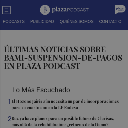
PODCASTS
PUBLICIDAD
QUIÉNES SOMOS
CONTACTO
ÚLTIMAS NOTICIAS SOBRE
BAMI-SUSPENSION-DE-PAGOS
EN PLAZA PODCAST
Lo Más Escuchado
1
El Hozono Jairis aún necesita un par de incorporaciones
para su cuarto año en la LF Endesa
2
Ruz ya hace planes para un posible futuro de Clarisas,
más allá de la rehabilitación: ¿retorno de la Dama?