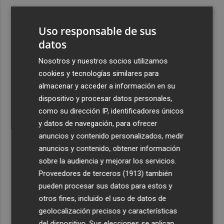
3
ViviFind, el buscador inmobiliario con IA surgido del
PCUMH, prepara sus primeras alianzas con el sector
Uso responsable de sus
4
datos
Castelló apuesta por convertir el eclipse en un referente
científico: recibirá a un gran equipo de expertos
Nosotros y nuestros socios utilizamos
5
El Villarreal anuncia a sus seis capitanes: Gerard
cookies y tecnologías similares para
Moreno, Foyth, Comesaña, Ayoze, Cardona y Logan
almacenar y acceder a información en su
Costa
dispositivo y procesar datos personales,
como su dirección IP, identificadores únicos
y datos de navegación, para ofrecer
anuncios y contenido personalizados, medir
anuncios y contenido, obtener información
sobre la audiencia y mejorar los servicios.
Recibe toda la actualidad de
Proveedores de terceros (1913)
también
Plaza Podcast en tu correo
pueden procesar sus datos para estos y
otros fines, incluido el uso de datos de
Quiero suscribirme
geolocalización precisos y características
del dispositivo. Sus elecciones se aplican