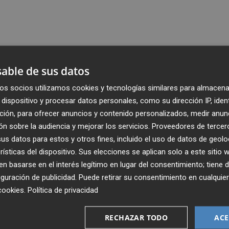
able de sus datos
os socios utilizamos cookies y tecnologías similares para almacena
dispositivo y procesar datos personales, como su dirección IP, iden
ción, para ofrecer anuncios y contenido personalizados, medir anun
n sobre la audiencia y mejorar los servicios.
Proveedores de tercer
s datos para estos y otros fines, incluido el uso de datos de geolo
rísticas del dispositivo. Sus elecciones se aplican solo a este sitio
 basarse en el interés legítimo en lugar del consentimiento; tiene 
guración de publicidad
. Puede retirar su consentimiento en cualqu
cookies
.
Política de privacidad
Recibe toda la actualidad de
Plaza Podcast en tu correo
RECHAZAR TODO
ACE