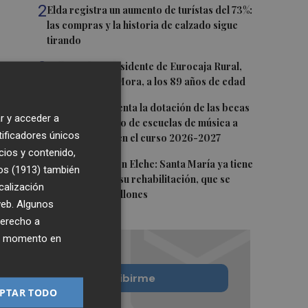
2
Elda registra un aumento de turístas del 73%:
las compras y la historia de calzado sigue
tirando
3
Fallece el expresidente de Eurocaja Rural,
Andrés Gómez Mora, a los 89 años de edad
4
CaixaBank aumenta la dotación de las becas
r y acceder a
para el alumnado de escuelas de música a
tificadores únicos
275.000 euros en el curso 2026-2027
cios y contenido,
5
Fumata blanca en Elche: Santa María ya tiene
os (1913)
también
fundación para su rehabilitación, que se
calización
eleva a los 10 millones
 web. Algunos
derecho a
ier momento en
Quiero suscribirme
PTAR TODO