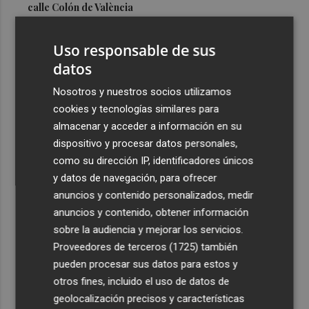
calle Colón de València
3
El Hospital del Vinalopó se consolida como referente en
Uso responsable de sus
la atención al nacimiento
datos
4
El proyecto 'Gramola' evalúa estrategias sostenibles
para reducir las alteraciones internas de la granada
Nosotros y nuestros socios utilizamos
mollar de Elche
cookies y tecnologías similares para
almacenar y acceder a información en su
5
El talento murciano conquista Cimeria: Dagnino ilustra
dispositivo y procesar datos personales,
'Aguas peligrosas' de Conan el Bárbaro
como su dirección IP, identificadores únicos
y datos de navegación, para ofrecer
anuncios y contenido personalizados, medir
anuncios y contenido, obtener información
sobre la audiencia y mejorar los servicios.
Recibe toda la actualidad de
Proveedores de terceros (1725)
también
Plaza Podcast en tu correo
pueden procesar sus datos para estos y
otros fines, incluido el uso de datos de
Quiero suscribirme
geolocalización precisos y características