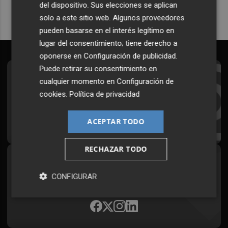
del dispositivo. Sus elecciones se aplican
solo a este sitio web. Algunos proveedores
pueden basarse en el interés legítimo en
lugar del consentimiento; tiene derecho a
oponerse en
Configuración de publicidad
.
Puede retirar su consentimiento en
Suscríbete al Boletín
cualquier momento en
Configuración de
cookies
.
Política de privacidad
Todos los días a primera hora en tu email
¡Quiero suscribirme!
ACEPTAR TODO
RECHAZAR TODO
Síguenos en redes
CONFIGURAR
Plaza Podcast, desde cualquier medio