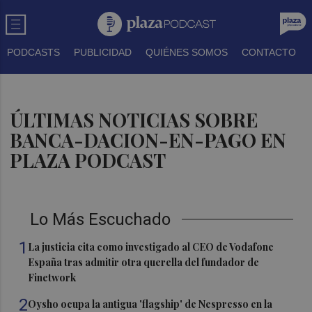
PODCASTS
PUBLICIDAD
QUIÉNES SOMOS
CONTACTO
ÚLTIMAS NOTICIAS SOBRE
BANCA-DACION-EN-PAGO EN
PLAZA PODCAST
Lo Más Escuchado
1
La justicia cita como investigado al CEO de Vodafone
España tras admitir otra querella del fundador de
Finetwork
2
Oysho ocupa la antigua 'flagship' de Nespresso en la