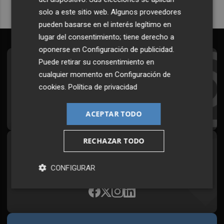
solo a este sitio web. Algunos proveedores
pueden basarse en el interés legítimo en
lugar del consentimiento; tiene derecho a
oponerse en
Configuración de publicidad
.
Puede retirar su consentimiento en
Suscríbete al Boletín
cualquier momento en
Configuración de
Todos los días a primera hora en tu email
cookies
.
Política de privacidad
¡Quiero suscribirme!
ACEPTAR TODO
RECHAZAR TODO
Síguenos en redes
Plaza Podcast, desde cualquier medio
CONFIGURAR