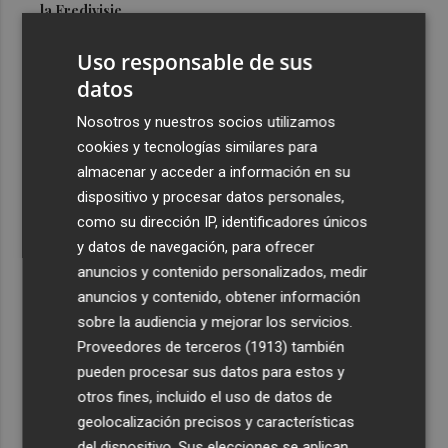
la Eredivisie
3
Entidades del Camp d'Elx reclaman más protagonismo
Uso responsable de sus
en las fiestas para la Ufece y conciertos en valenciano
datos
4
El Ibex 35 sube un 2% la primera semana de agosto tras
Nosotros y nuestros socios utilizamos
conquistar los históricos 20.000 puntos
cookies y tecnologías similares para
5
Valencia Basket abrirá la EuroLeague Women en casa
almacenar y acceder a información en su
ante Fenerbahce Opet
dispositivo y procesar datos personales,
como su dirección IP, identificadores únicos
y datos de navegación, para ofrecer
anuncios y contenido personalizados, medir
anuncios y contenido, obtener información
sobre la audiencia y mejorar los servicios.
Recibe toda la actualidad de
Proveedores de terceros (1913)
también
Plaza Podcast en tu correo
pueden procesar sus datos para estos y
otros fines, incluido el uso de datos de
Quiero suscribirme
geolocalización precisos y características
del dispositivo. Sus elecciones se aplican