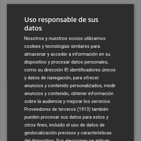
3
CaixaBank aumenta la dotación de las becas para el
alumnado de escuelas de música a 275.000 euros en el
Uso responsable de sus
curso 2026-2027
datos
4
Tesla y SpaceX invertirán 14.500 millones para
Nosotros y nuestros socios utilizamos
construir la planta de fabricación de chips Terafab
cookies y tecnologías similares para
5
El Villarreal realiza su tradicional ofrenda a la Mare de
almacenar y acceder a información en su
Déu de Gràcia y Sant Pasqual Baylón
dispositivo y procesar datos personales,
como su dirección IP, identificadores únicos
y datos de navegación, para ofrecer
anuncios y contenido personalizados, medir
anuncios y contenido, obtener información
sobre la audiencia y mejorar los servicios.
Recibe toda la actualidad de
Proveedores de terceros (1913)
también
Plaza Podcast en tu correo
pueden procesar sus datos para estos y
otros fines, incluido el uso de datos de
Quiero suscribirme
geolocalización precisos y características
del dispositivo. Sus elecciones se aplican