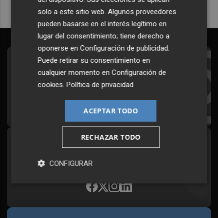
solo a este sitio web. Algunos proveedores
pueden basarse en el interés legítimo en
lugar del consentimiento; tiene derecho a
oponerse en
Configuración de publicidad
.
Puede retirar su consentimiento en
Suscríbete al Boletín
cualquier momento en
Configuración de
Todos los días a primera hora en tu email
cookies
.
Política de privacidad
¡Quiero suscribirme!
ACEPTAR TODO
RECHAZAR TODO
Síguenos en redes
Plaza Podcast, desde cualquier medio
CONFIGURAR