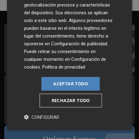
geolocalización precisos y características
del dispositivo. Sus elecciones se aplican
solo a este sitio web. Algunos proveedores
pueden basarse en el interés legítimo en
Suscríbete al Boletín
lugar del consentimiento; tiene derecho a
oponerse en
Configuración de publicidad
.
Todos los días a primera hora en tu email
Puede retirar su consentimiento en
cualquier momento en
Configuración de
¡Quiero suscribirme!
cookies
.
Política de privacidad
ACEPTAR TODO
Síguenos en redes
Plaza Podcast, desde cualquier medio
RECHAZAR TODO
CONFIGURAR
Quienes Somos