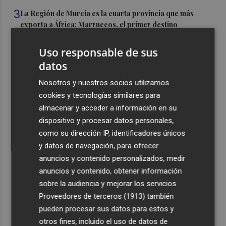
3
La Región de Murcia es la cuarta provincia que más
exporta a África: Marruecos, el primer destino
4
La Región de Murcia celebra la Semana de la Juventud
Uso responsable de sus
con cinco días de actividades
datos
5
El coste de la vivienda: 1.338 € netos al mes, el salario
Nosotros y nuestros socios utilizamos
mínimo para poder comprar una vivienda en Castellón
cookies y tecnologías similares para
almacenar y acceder a información en su
dispositivo y procesar datos personales,
como su dirección IP, identificadores únicos
y datos de navegación, para ofrecer
Recibe toda la actualidad de
anuncios y contenido personalizados, medir
Plaza Podcast en tu correo
anuncios y contenido, obtener información
sobre la audiencia y mejorar los servicios.
Quiero suscribirme
Proveedores de terceros (1913)
también
pueden procesar sus datos para estos y
otros fines, incluido el uso de datos de