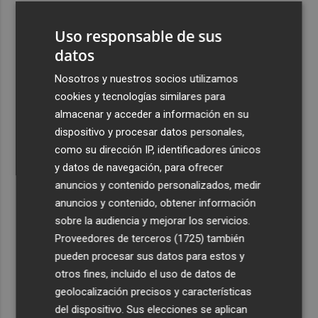
3
La cuenta atrás para Albir Wine Lover ya está en marcha:
Uso responsable de sus
entradas a la venta y aforo limitado
datos
4
El Campello invierte 1,6 millones en la primera fase de la
'operación asfalto', que ya está en licitación
Nosotros y nuestros socios utilizamos
cookies y tecnologías similares para
5
La magia de Terra Mítica se vive de noche durante el mes
almacenar y acceder a información en su
de agosto con Summer Nights
dispositivo y procesar datos personales,
como su dirección IP, identificadores únicos
y datos de navegación, para ofrecer
anuncios y contenido personalizados, medir
anuncios y contenido, obtener información
Recibe toda la actualidad de
sobre la audiencia y mejorar los servicios.
Proveedores de terceros (1725)
también
Plaza Podcast en tu correo
pueden procesar sus datos para estos y
Quiero suscribirme
otros fines, incluido el uso de datos de
geolocalización precisos y características
del dispositivo. Sus elecciones se aplican