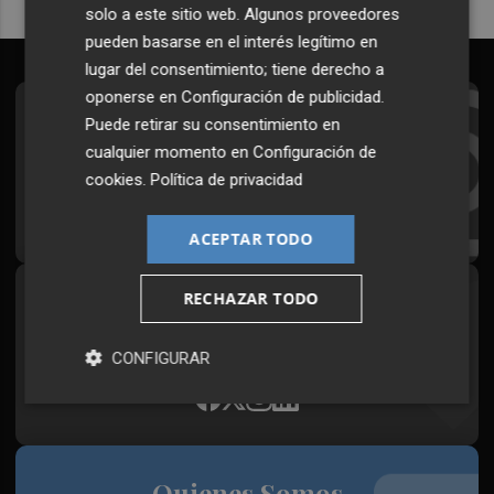
solo a este sitio web. Algunos proveedores
pueden basarse en el interés legítimo en
lugar del consentimiento; tiene derecho a
oponerse en
Configuración de publicidad
.
Suscríbete al Boletín
Puede retirar su consentimiento en
cualquier momento en
Configuración de
Todos los días a primera hora en tu email
cookies
.
Política de privacidad
¡Quiero suscribirme!
ACEPTAR TODO
RECHAZAR TODO
Síguenos en redes
Plaza Podcast, desde cualquier medio
CONFIGURAR
Quienes Somos