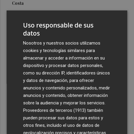
Costa
3
Más problemas en el lateral derecho: Monferrer sufre
una lesión muscular
Uso responsable de sus
4
datos
San Javier da viabilidad al nuevo contrato del transporte
urbano y a un hotel de cuatro estrellas en La Manga con
Nosotros y nuestros socios utilizamos
324 habitaciones
cookies y tecnologías similares para
5
Estos son los estrenos que abren la cartelera en agosto:
almacenar y acceder a información en su
de la comedia 'El último mono' a una nueva entrega de
dispositivo y procesar datos personales,
'La Patrulla Canina'
como su dirección IP, identificadores únicos
y datos de navegación, para ofrecer
anuncios y contenido personalizados, medir
anuncios y contenido, obtener información
sobre la audiencia y mejorar los servicios.
Proveedores de terceros (1913)
también
Recibe toda la actualidad de
pueden procesar sus datos para estos y
Plaza Podcast en tu correo
otros fines, incluido el uso de datos de
geolocalización precisos y características
Quiero suscribirme