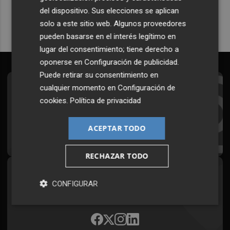
del dispositivo. Sus elecciones se aplican
solo a este sitio web. Algunos proveedores
pueden basarse en el interés legítimo en
lugar del consentimiento; tiene derecho a
oponerse en
Configuración de publicidad
.
Puede retirar su consentimiento en
cualquier momento en
Configuración de
Suscríbete al Boletín
cookies
.
Política de privacidad
Todos los días a primera hora en tu email
ACEPTAR TODO
¡Quiero suscribirme!
RECHAZAR TODO
Síguenos en redes
CONFIGURAR
Plaza Podcast, desde cualquier medio