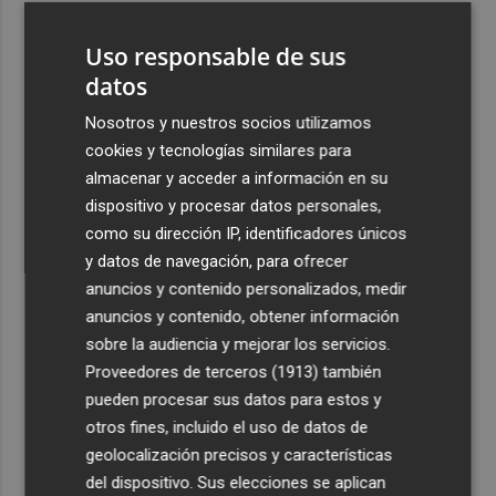
3
La Región de Murcia celebra la Semana de la Juventud
Uso responsable de sus
con cinco días de actividades
datos
4
La Todolella recibe 340.000 euros del Consell para
reabrir la ermita de Sant Cristòfol tras su cierre en 2021
Nosotros y nuestros socios utilizamos
cookies y tecnologías similares para
5
El Xixo Xixero llena de tradición y ambiente la Playa
almacenar y acceder a información en su
Casablanca de Almenara
dispositivo y procesar datos personales,
como su dirección IP, identificadores únicos
y datos de navegación, para ofrecer
anuncios y contenido personalizados, medir
anuncios y contenido, obtener información
Recibe toda la actualidad de
sobre la audiencia y mejorar los servicios.
Proveedores de terceros (1913)
también
Plaza Podcast en tu correo
pueden procesar sus datos para estos y
Quiero suscribirme
otros fines, incluido el uso de datos de
geolocalización precisos y características
del dispositivo. Sus elecciones se aplican