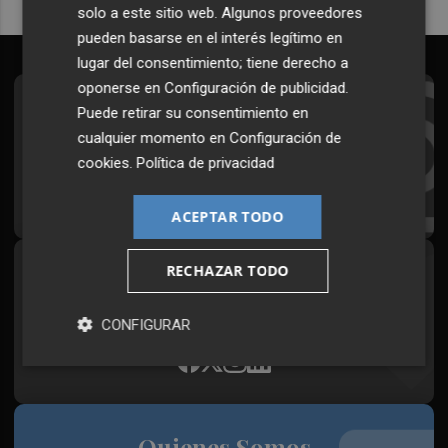
solo a este sitio web. Algunos proveedores
pueden basarse en el interés legítimo en
lugar del consentimiento; tiene derecho a
oponerse en
Configuración de publicidad
.
Suscríbete al Boletín
Puede retirar su consentimiento en
cualquier momento en
Configuración de
Todos los días a primera hora en tu email
cookies
.
Política de privacidad
¡Quiero suscribirme!
ACEPTAR TODO
RECHAZAR TODO
Síguenos en redes
Plaza Podcast, desde cualquier medio
CONFIGURAR
Quienes Somos