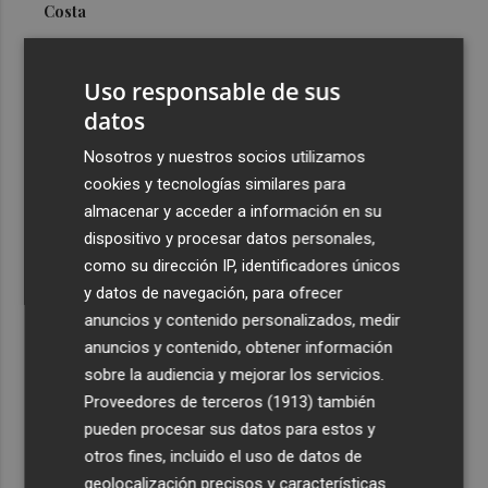
Costa
3
Más problemas en el lateral derecho: Monferrer sufre
una lesión muscular
Uso responsable de sus
4
datos
San Javier da viabilidad al nuevo contrato del transporte
urbano y a un hotel de cuatro estrellas en La Manga con
Nosotros y nuestros socios utilizamos
324 habitaciones
cookies y tecnologías similares para
5
Estos son los estrenos que abren la cartelera en agosto:
almacenar y acceder a información en su
de la comedia 'El último mono' a una nueva entrega de
dispositivo y procesar datos personales,
'La Patrulla Canina'
como su dirección IP, identificadores únicos
y datos de navegación, para ofrecer
anuncios y contenido personalizados, medir
anuncios y contenido, obtener información
sobre la audiencia y mejorar los servicios.
Proveedores de terceros (1913)
también
Recibe toda la actualidad de
pueden procesar sus datos para estos y
Plaza Podcast en tu correo
otros fines, incluido el uso de datos de
geolocalización precisos y características
Quiero suscribirme