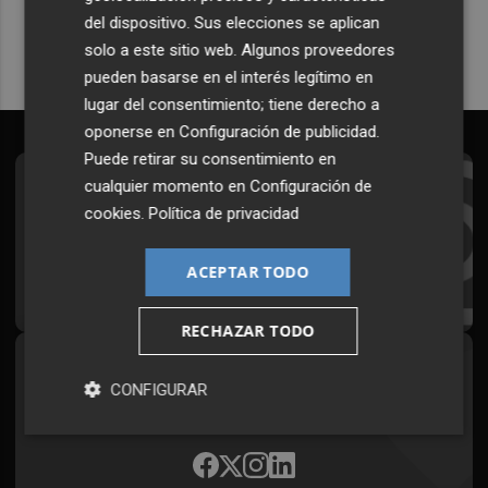
del dispositivo. Sus elecciones se aplican
solo a este sitio web. Algunos proveedores
pueden basarse en el interés legítimo en
lugar del consentimiento; tiene derecho a
oponerse en
Configuración de publicidad
.
Puede retirar su consentimiento en
cualquier momento en
Configuración de
Suscríbete al Boletín
cookies
.
Política de privacidad
Todos los días a primera hora en tu email
ACEPTAR TODO
¡Quiero suscribirme!
RECHAZAR TODO
Síguenos en redes
CONFIGURAR
Plaza Podcast, desde cualquier medio