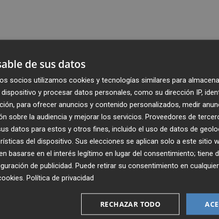
able de sus datos
os socios utilizamos cookies y tecnologías similares para almacena
dispositivo y procesar datos personales, como su dirección IP, iden
ción, para ofrecer anuncios y contenido personalizados, medir anun
n sobre la audiencia y mejorar los servicios.
Proveedores de tercer
s datos para estos y otros fines, incluido el uso de datos de geolo
rísticas del dispositivo. Sus elecciones se aplican solo a este sitio
 basarse en el interés legítimo en lugar del consentimiento; tiene 
guración de publicidad
. Puede retirar su consentimiento en cualqu
cookies
.
Política de privacidad
Recibe toda la actualidad de
Plaza Podcast en tu correo
RECHAZAR TODO
ACE