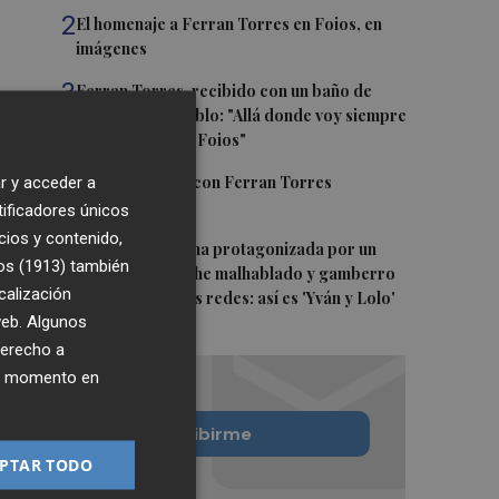
2
El homenaje a Ferran Torres en Foios, en
imágenes
3
Ferran Torres, recibido con un baño de
masas en su pueblo: "Allá donde voy siempre
digo que soy de Foios"
4
Foios se vuelca con Ferran Torres
r y acceder a
tificadores únicos
cios y contenido,
5
La serie murciana protagonizada por un
os (1913)
también
conejo de peluche malhablado y gamberro
calización
que triunfa en las redes: así es 'Yván y Lolo'
 web. Algunos
derecho a
ier momento en
Quiero suscribirme
PTAR TODO