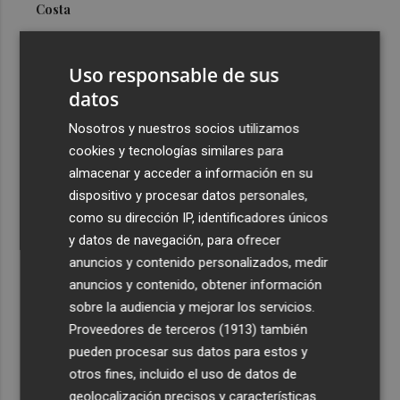
Costa
3
Más problemas en el lateral derecho: Monferrer sufre
una lesión muscular
Uso responsable de sus
4
datos
San Javier da viabilidad al nuevo contrato del transporte
urbano y a un hotel de cuatro estrellas en La Manga con
Nosotros y nuestros socios utilizamos
324 habitaciones
cookies y tecnologías similares para
5
Estos son los estrenos que abren la cartelera en agosto:
almacenar y acceder a información en su
de la comedia 'El último mono' a una nueva entrega de
dispositivo y procesar datos personales,
'La Patrulla Canina'
como su dirección IP, identificadores únicos
y datos de navegación, para ofrecer
anuncios y contenido personalizados, medir
anuncios y contenido, obtener información
sobre la audiencia y mejorar los servicios.
Proveedores de terceros (1913)
también
Recibe toda la actualidad de
pueden procesar sus datos para estos y
Plaza Podcast en tu correo
otros fines, incluido el uso de datos de
geolocalización precisos y características
Quiero suscribirme