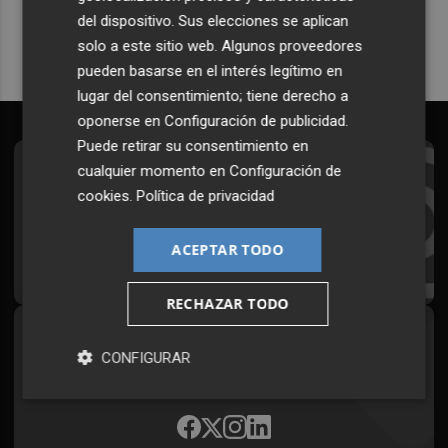
del dispositivo. Sus elecciones se aplican
solo a este sitio web. Algunos proveedores
pueden basarse en el interés legítimo en
lugar del consentimiento; tiene derecho a
oponerse en
Configuración de publicidad
.
Puede retirar su consentimiento en
cualquier momento en
Configuración de
Suscríbete al Boletín
cookies
.
Política de privacidad
Todos los días a primera hora en tu email
ACEPTAR TODO
¡Quiero suscribirme!
RECHAZAR TODO
Síguenos en redes
CONFIGURAR
Plaza Podcast, desde cualquier medio