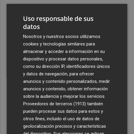
3
El Ibex 35 sube un 2% la primera semana de agosto tras
conquistar los históricos 20.000 puntos
Uso responsable de sus
4
datos
Valencia Basket abrirá la EuroLeague Women en casa
ante Fenerbahce Opet
Nosotros y nuestros socios utilizamos
5
Fin a la racha de seis macrotrasvases del Tajo al Segura:
cookies y tecnologías similares para
reducen el agua a 27 hm3 en septiembre por la caída de
almacenar y acceder a información en su
las reservas
dispositivo y procesar datos personales,
como su dirección IP, identificadores únicos
y datos de navegación, para ofrecer
anuncios y contenido personalizados, medir
anuncios y contenido, obtener información
sobre la audiencia y mejorar los servicios.
Recibe toda la actualidad de
Proveedores de terceros (1913)
también
Plaza Podcast en tu correo
pueden procesar sus datos para estos y
otros fines, incluido el uso de datos de
Quiero suscribirme
geolocalización precisos y características
del dispositivo. Sus elecciones se aplican