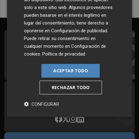
solo a este sitio web. Algunos proveedores
pueden basarse en el interés legítimo en
lugar del consentimiento; tiene derecho a
oponerse en
Configuración de publicidad
.
Puede retirar su consentimiento en
Suscríbete al Boletín
cualquier momento en
Configuración de
Todos los días a primera hora en tu email
cookies
.
Política de privacidad
¡Quiero suscribirme!
ACEPTAR TODO
RECHAZAR TODO
Síguenos en redes
Plaza Podcast, desde cualquier medio
CONFIGURAR