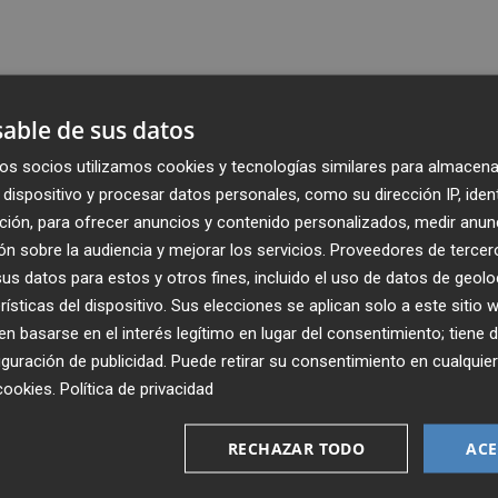
able de sus datos
os socios utilizamos cookies y tecnologías similares para almacena
dispositivo y procesar datos personales, como su dirección IP, iden
ción, para ofrecer anuncios y contenido personalizados, medir anun
n sobre la audiencia y mejorar los servicios.
Proveedores de tercer
s datos para estos y otros fines, incluido el uso de datos de geolo
rísticas del dispositivo. Sus elecciones se aplican solo a este sitio
 basarse en el interés legítimo en lugar del consentimiento; tiene 
guración de publicidad
. Puede retirar su consentimiento en cualqu
Recibe toda la actualidad de
cookies
.
Política de privacidad
Plaza Podcast en tu correo
RECHAZAR TODO
ACE