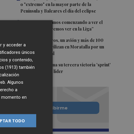
o "extremo" en la mayor parte de la
Península y Baleares el día del eclipse
3
Company: “Estamos comenzando a ver el
equipo que queremos ver en la Liga”
4
Ocho helicópteros, un avión y más de 100
r y acceder a
brigadas se movilizan en Moratalla por un
tificadores únicos
incendio forestal
cios y contenido,
5
Jorge Martín suma su tercera victoria 'sprint'
os (1913)
también
del año y es más líder
calización
 web. Algunos
derecho a
ier momento en
Quiero suscribirme
PTAR TODO