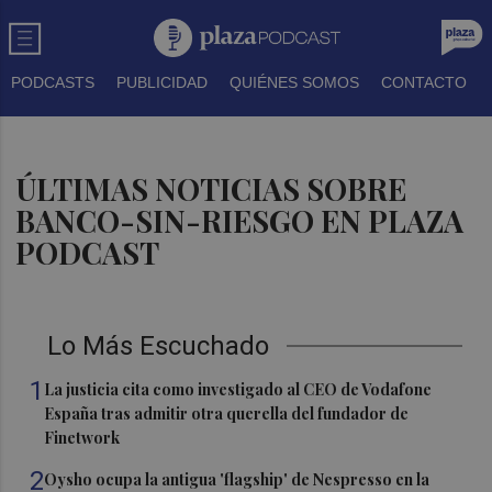
PODCASTS
PUBLICIDAD
QUIÉNES SOMOS
CONTACTO
ÚLTIMAS NOTICIAS SOBRE
BANCO-SIN-RIESGO EN PLAZA
PODCAST
Lo Más Escuchado
1
La justicia cita como investigado al CEO de Vodafone
España tras admitir otra querella del fundador de
Finetwork
2
Oysho ocupa la antigua 'flagship' de Nespresso en la