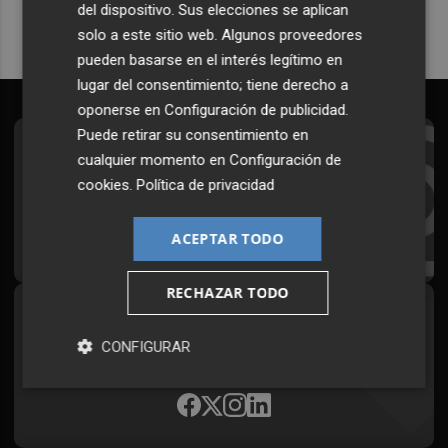
del dispositivo. Sus elecciones se aplican
solo a este sitio web. Algunos proveedores
pueden basarse en el interés legítimo en
lugar del consentimiento; tiene derecho a
oponerse en
Configuración de publicidad
.
Puede retirar su consentimiento en
Suscríbete al Boletín
cualquier momento en
Configuración de
cookies
.
Política de privacidad
Todos los días a primera hora en tu email
¡Quiero suscribirme!
ACEPTAR TODO
RECHAZAR TODO
Síguenos en redes
CONFIGURAR
Plaza Podcast, desde cualquier medio