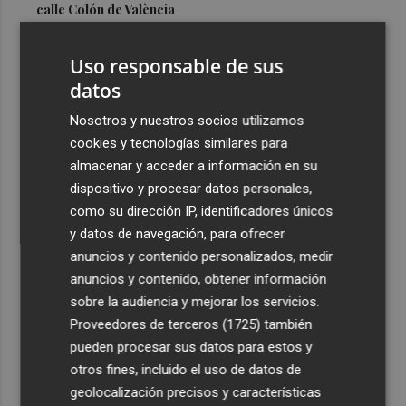
calle Colón de València
3
El Hospital del Vinalopó se consolida como referente en
Uso responsable de sus
la atención al nacimiento
datos
4
El proyecto 'Gramola' evalúa estrategias sostenibles
para reducir las alteraciones internas de la granada
Nosotros y nuestros socios utilizamos
mollar de Elche
cookies y tecnologías similares para
almacenar y acceder a información en su
5
El talento murciano conquista Cimeria: Dagnino ilustra
dispositivo y procesar datos personales,
'Aguas peligrosas' de Conan el Bárbaro
como su dirección IP, identificadores únicos
y datos de navegación, para ofrecer
anuncios y contenido personalizados, medir
anuncios y contenido, obtener información
sobre la audiencia y mejorar los servicios.
Recibe toda la actualidad de
Proveedores de terceros (1725)
también
Plaza Podcast en tu correo
pueden procesar sus datos para estos y
otros fines, incluido el uso de datos de
Quiero suscribirme
geolocalización precisos y características