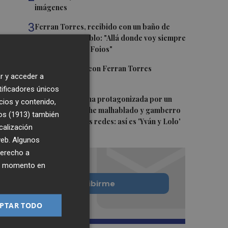
imágenes
3
Ferran Torres, recibido con un baño de
masas en su pueblo: "Allá donde voy siempre
digo que soy de Foios"
4
Foios se vuelca con Ferran Torres
r y acceder a
tificadores únicos
5
La serie murciana protagonizada por un
cios y contenido,
conejo de peluche malhablado y gamberro
os (1913)
también
que triunfa en las redes: así es 'Yván y Lolo'
calización
 web. Algunos
derecho a
ier momento en
Quiero suscribirme
PTAR TODO