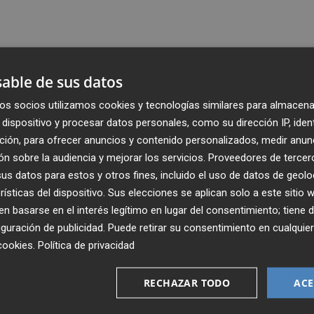
able de sus datos
os socios utilizamos cookies y tecnologías similares para almacena
dispositivo y procesar datos personales, como su dirección IP, iden
ción, para ofrecer anuncios y contenido personalizados, medir anun
n sobre la audiencia y mejorar los servicios.
Proveedores de tercer
s datos para estos y otros fines, incluido el uso de datos de geolo
rísticas del dispositivo. Sus elecciones se aplican solo a este sitio
 basarse en el interés legítimo en lugar del consentimiento; tiene 
guración de publicidad
. Puede retirar su consentimiento en cualqu
Recibe toda la actualidad de
cookies
.
Política de privacidad
Plaza Podcast en tu correo
RECHAZAR TODO
ACE