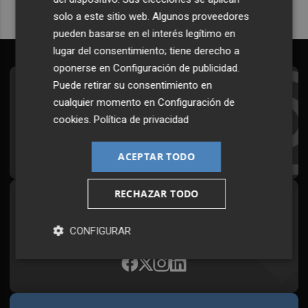
solo a este sitio web. Algunos proveedores
pueden basarse en el interés legítimo en
lugar del consentimiento; tiene derecho a
oponerse en
Configuración de publicidad
.
Puede retirar su consentimiento en
Suscríbete al Boletín
cualquier momento en
Configuración de
Todos los días a primera hora en tu email
cookies
.
Política de privacidad
¡Quiero suscribirme!
ACEPTAR TODO
RECHAZAR TODO
Síguenos en redes
Plaza Podcast, desde cualquier medio
CONFIGURAR