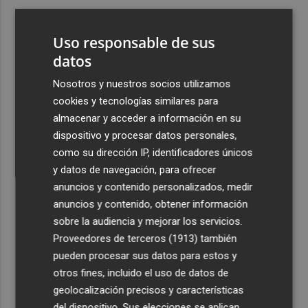
3
El portero brasileño David Allan ficha por el Jimbee
Cartagena con ficha del filial
Uso responsable de sus
4
datos
Instalan en la Avenida de la Libertad una infraestructura
eléctrica fija para impulsar la actividad cultural y
Nosotros y nuestros socios utilizamos
comercial
cookies y tecnologías similares para
5
Los incendios de Sierra Engarcerán y Culla evolucionan
almacenar y acceder a información en su
positivamente pero Tírig pasa a situación 2 del PEIF
dispositivo y procesar datos personales,
como su dirección IP, identificadores únicos
y datos de navegación, para ofrecer
anuncios y contenido personalizados, medir
anuncios y contenido, obtener información
sobre la audiencia y mejorar los servicios.
Recibe toda la actualidad de
Proveedores de terceros (1913)
también
Plaza Podcast en tu correo
pueden procesar sus datos para estos y
otros fines, incluido el uso de datos de
Quiero suscribirme
geolocalización precisos y características
del dispositivo. Sus elecciones se aplican