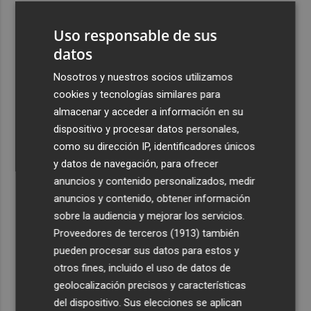
3
El Ayuntamiento finaliza el mantenimiento del Pont de
Uso responsable de sus
l'Assut de l'Or para reforzar la seguridad
datos
4
El incendio forestal de Aras de los Olmos (Valencia) está
controlado
Nosotros y nuestros socios utilizamos
cookies y tecnologías similares para
5
El Ibex 35 abre a la baja (-0,1%) y peligra la cota de los
almacenar y acceder a información en su
20.100 puntos, con el petróleo al alza
dispositivo y procesar datos personales,
como su dirección IP, identificadores únicos
y datos de navegación, para ofrecer
anuncios y contenido personalizados, medir
anuncios y contenido, obtener información
Recibe toda la actualidad de
sobre la audiencia y mejorar los servicios.
Proveedores de terceros (1913)
también
Plaza Podcast en tu correo
pueden procesar sus datos para estos y
Quiero suscribirme
otros fines, incluido el uso de datos de
geolocalización precisos y características
del dispositivo. Sus elecciones se aplican