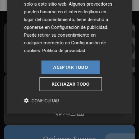
solo a este sitio web. Algunos proveedores
pueden basarse en el interés legítimo en
lugar del consentimiento; tiene derecho a
oponerse en
Configuración de publicidad
.
Suscríbete al Boletín
Puede retirar su consentimiento en
cualquier momento en
Configuración de
Todos los días a primera hora en tu email
cookies
.
Política de privacidad
¡Quiero suscribirme!
ACEPTAR TODO
RECHAZAR TODO
Síguenos en redes
Plaza Podcast, desde cualquier medio
CONFIGURAR
Quienes Somos