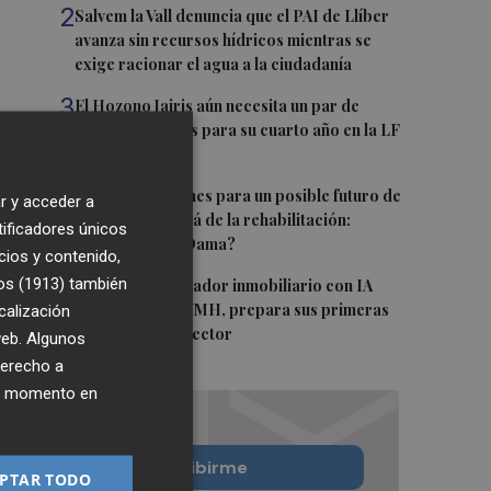
2
Salvem la Vall denuncia que el PAI de Llíber
avanza sin recursos hídricos mientras se
exige racionar el agua a la ciudadanía
3
El Hozono Jairis aún necesita un par de
incorporaciones para su cuarto año en la LF
Endesa
4
Ruz ya hace planes para un posible futuro de
r y acceder a
Clarisas, más allá de la rehabilitación:
tificadores únicos
¿retorno de la Dama?
cios y contenido,
5
os (1913)
también
ViviFind, el buscador inmobiliario con IA
surgido del PCUMH, prepara sus primeras
calización
alianzas con el sector
 web. Algunos
derecho a
ier momento en
Quiero suscribirme
PTAR TODO