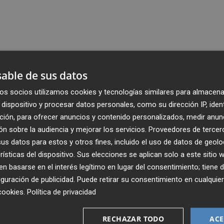
able de sus datos
os socios utilizamos cookies y tecnologías similares para almacena
dispositivo y procesar datos personales, como su dirección IP, iden
ción, para ofrecer anuncios y contenido personalizados, medir anun
n sobre la audiencia y mejorar los servicios.
Proveedores de tercer
s datos para estos y otros fines, incluido el uso de datos de geolo
rísticas del dispositivo. Sus elecciones se aplican solo a este sitio
 basarse en el interés legítimo en lugar del consentimiento; tiene 
guración de publicidad
. Puede retirar su consentimiento en cualqu
cookies
.
Política de privacidad
Recibe toda la actualidad de
Plaza Podcast en tu correo
RECHAZAR TODO
ACE