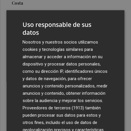
Costa
3
Más problemas en el lateral derecho: Monferrer sufre
una lesión muscular
Uso responsable de sus
4
datos
San Javier da viabilidad al nuevo contrato del transporte
urbano y a un hotel de cuatro estrellas en La Manga con
Nosotros y nuestros socios utilizamos
324 habitaciones
cookies y tecnologías similares para
5
Estos son los estrenos que abren la cartelera en agosto:
almacenar y acceder a información en su
de la comedia 'El último mono' a una nueva entrega de
dispositivo y procesar datos personales,
'La Patrulla Canina'
como su dirección IP, identificadores únicos
y datos de navegación, para ofrecer
anuncios y contenido personalizados, medir
anuncios y contenido, obtener información
sobre la audiencia y mejorar los servicios.
Proveedores de terceros (1913)
también
Recibe toda la actualidad de
pueden procesar sus datos para estos y
Plaza Podcast en tu correo
otros fines, incluido el uso de datos de
geolocalización precisos y características
Quiero suscribirme