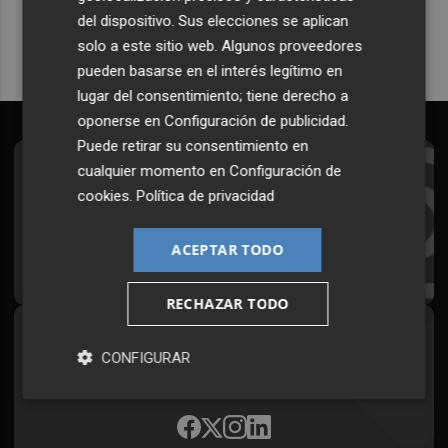
del dispositivo. Sus elecciones se aplican
solo a este sitio web. Algunos proveedores
pueden basarse en el interés legítimo en
lugar del consentimiento; tiene derecho a
oponerse en
Configuración de publicidad
.
Puede retirar su consentimiento en
cualquier momento en
Configuración de
Suscríbete al Boletín
cookies
.
Política de privacidad
Todos los días a primera hora en tu email
ACEPTAR TODO
¡Quiero suscribirme!
RECHAZAR TODO
Síguenos en redes
CONFIGURAR
Plaza Podcast, desde cualquier medio