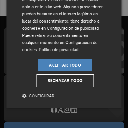
solo a este sitio web. Algunos proveedores
pueden basarse en el interés legítimo en
lugar del consentimiento; tiene derecho a
oponerse en
Configuración de publicidad
.
Puede retirar su consentimiento en
Suscríbete al Boletín
cualquier momento en
Configuración de
Todos los días a primera hora en tu email
cookies
.
Política de privacidad
¡Quiero suscribirme!
ACEPTAR TODO
RECHAZAR TODO
Síguenos en redes
Plaza Podcast, desde cualquier medio
CONFIGURAR