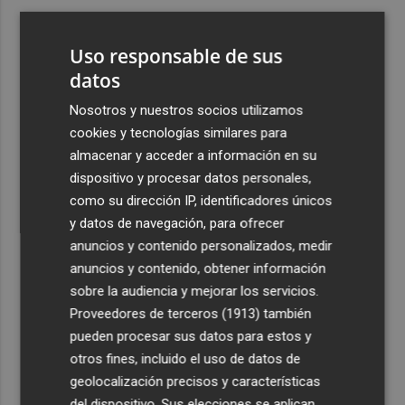
3
El once del Valencia CF para el último Trofeu Taronja de
Mestalla
Uso responsable de sus
4
datos
Aemet prevé peligro de incendios "muy alto" o
"extremo" en la mayor parte de la Península y Baleares
Nosotros y nuestros socios utilizamos
el día del eclipse
cookies y tecnologías similares para
5
Company: “Estamos comenzando a ver el equipo que
almacenar y acceder a información en su
queremos ver en la Liga”
dispositivo y procesar datos personales,
como su dirección IP, identificadores únicos
y datos de navegación, para ofrecer
anuncios y contenido personalizados, medir
anuncios y contenido, obtener información
sobre la audiencia y mejorar los servicios.
Recibe toda la actualidad de
Proveedores de terceros (1913)
también
Plaza Podcast en tu correo
pueden procesar sus datos para estos y
otros fines, incluido el uso de datos de
Quiero suscribirme
geolocalización precisos y características
del dispositivo. Sus elecciones se aplican