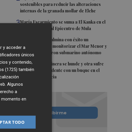
sostenibles para reducir las alteraciones
internas de la granada mollar de Elche
3
María Escarmiento se suma a El Kanka en el
cartel del festival Epicentro de Mula
4
UPCT Makers culmina con éxito un
catamarán para monitorizar el Mar Menor y
r y acceder a
ya prepara un dron submarino autónomo
tificadores únicos
cios y contenido,
5
Una batea clochinera se hunde y otra sufre
os (1725)
también
daños en un incidente con un buque en el
calización
puerto de Valencia
 web. Algunos
derecho a
ier momento en
Quiero suscribirme
PTAR TODO