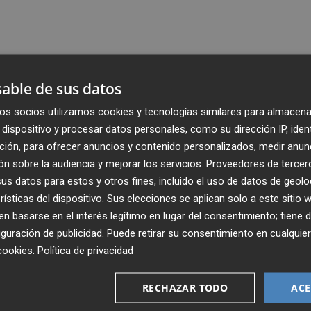
able de sus datos
os socios utilizamos cookies y tecnologías similares para almacena
dispositivo y procesar datos personales, como su dirección IP, iden
ción, para ofrecer anuncios y contenido personalizados, medir anun
n sobre la audiencia y mejorar los servicios.
Proveedores de tercer
s datos para estos y otros fines, incluido el uso de datos de geolo
rísticas del dispositivo. Sus elecciones se aplican solo a este sitio
 basarse en el interés legítimo en lugar del consentimiento; tiene 
guración de publicidad
. Puede retirar su consentimiento en cualqu
Recibe toda la actualidad de
cookies
.
Política de privacidad
Plaza Podcast en tu correo
RECHAZAR TODO
ACE