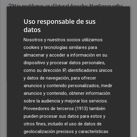
3
Más problemas en el lateral derecho: Monferrer sufre
una lesión muscular
Uso responsable de sus
4
San Javier da viabilidad al nuevo contrato del transporte
datos
urbano y a un hotel de cuatro estrellas en La Manga con
324 habitaciones
Nosotros y nuestros socios utilizamos
cookies y tecnologías similares para
5
Estos son los estrenos que abren la cartelera en agosto:
almacenar y acceder a información en su
de la comedia 'El último mono' a una nueva entrega de
dispositivo y procesar datos personales,
'La Patrulla Canina'
como su dirección IP, identificadores únicos
y datos de navegación, para ofrecer
anuncios y contenido personalizados, medir
anuncios y contenido, obtener información
sobre la audiencia y mejorar los servicios.
Recibe toda la actualidad de
Proveedores de terceros (1913)
también
Plaza Podcast en tu correo
pueden procesar sus datos para estos y
otros fines, incluido el uso de datos de
Quiero suscribirme
geolocalización precisos y características