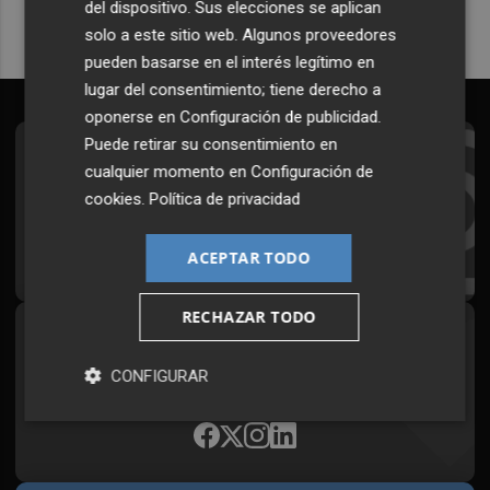
del dispositivo. Sus elecciones se aplican
solo a este sitio web. Algunos proveedores
pueden basarse en el interés legítimo en
lugar del consentimiento; tiene derecho a
oponerse en
Configuración de publicidad
.
Puede retirar su consentimiento en
Suscríbete al Boletín
cualquier momento en
Configuración de
cookies
.
Política de privacidad
Todos los días a primera hora en tu email
¡Quiero suscribirme!
ACEPTAR TODO
RECHAZAR TODO
Síguenos en redes
CONFIGURAR
Plaza Podcast, desde cualquier medio