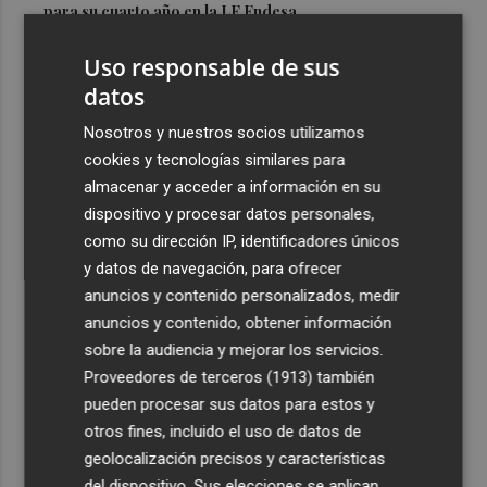
para su cuarto año en la LF Endesa
3
Ruz ya hace planes para un posible futuro de Clarisas,
Uso responsable de sus
más allá de la rehabilitación: ¿retorno de la Dama?
datos
4
ViviFind, el buscador inmobiliario con IA surgido del
Nosotros y nuestros socios utilizamos
PCUMH, prepara sus primeras alianzas con el sector
cookies y tecnologías similares para
5
Castelló apuesta por convertir el eclipse en un referente
almacenar y acceder a información en su
científico: recibirá a un gran equipo de expertos
dispositivo y procesar datos personales,
como su dirección IP, identificadores únicos
y datos de navegación, para ofrecer
anuncios y contenido personalizados, medir
anuncios y contenido, obtener información
sobre la audiencia y mejorar los servicios.
Recibe toda la actualidad de
Proveedores de terceros (1913)
también
Plaza Podcast en tu correo
pueden procesar sus datos para estos y
otros fines, incluido el uso de datos de
Quiero suscribirme
geolocalización precisos y características
del dispositivo. Sus elecciones se aplican