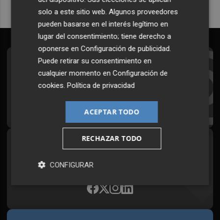
solo a este sitio web. Algunos proveedores
pueden basarse en el interés legítimo en
lugar del consentimiento; tiene derecho a
oponerse en
Configuración de publicidad
.
Puede retirar su consentimiento en
Suscríbete al Boletín
cualquier momento en
Configuración de
Todos los días a primera hora en tu email
cookies
.
Política de privacidad
¡Quiero suscribirme!
ACEPTAR TODO
RECHAZAR TODO
Síguenos en redes
Plaza Podcast, desde cualquier medio
CONFIGURAR