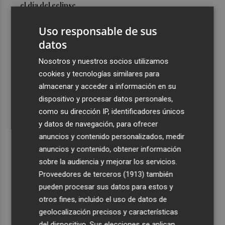
el día del eclipse
3
Company: “Estamos comenzando a ver el equipo que
Uso responsable de sus
queremos ver en la Liga”
datos
4
Ocho helicópteros, un avión y más de 100 brigadas se
Nosotros y nuestros socios utilizamos
movilizan en Moratalla por un incendio forestal
cookies y tecnologías similares para
5
Jorge Martín suma su tercera victoria 'sprint' del año y
almacenar y acceder a información en su
es más líder
dispositivo y procesar datos personales,
como su dirección IP, identificadores únicos
y datos de navegación, para ofrecer
anuncios y contenido personalizados, medir
anuncios y contenido, obtener información
sobre la audiencia y mejorar los servicios.
Recibe toda la actualidad de
Proveedores de terceros (1913)
también
Plaza Podcast en tu correo
pueden procesar sus datos para estos y
otros fines, incluido el uso de datos de
Quiero suscribirme
geolocalización precisos y características
del dispositivo. Sus elecciones se aplican