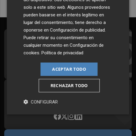
solo a este sitio web. Algunos proveedores
pueden basarse en el interés legítimo en
lugar del consentimiento; tiene derecho a
oponerse en
Configuración de publicidad
.
Puede retirar su consentimiento en
Suscríbete al Boletín
cualquier momento en
Configuración de
Todos los días a primera hora en tu email
cookies
.
Política de privacidad
¡Quiero suscribirme!
ACEPTAR TODO
RECHAZAR TODO
Síguenos en redes
Plaza Podcast, desde cualquier medio
CONFIGURAR