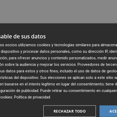
able de sus datos
os socios utilizamos cookies y tecnologías similares para almacena
dispositivo y procesar datos personales, como su dirección IP, iden
ción, para ofrecer anuncios y contenido personalizados, medir anun
n sobre la audiencia y mejorar los servicios.
Proveedores de tercer
s datos para estos y otros fines, incluido el uso de datos de geolo
rísticas del dispositivo. Sus elecciones se aplican solo a este sitio
 basarse en el interés legítimo en lugar del consentimiento; tiene 
guración de publicidad
. Puede retirar su consentimiento en cualqu
cookies
.
Política de privacidad
Recibe toda la actualidad de
Plaza Podcast en tu correo
RECHAZAR TODO
ACE