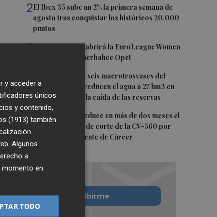
2
El Ibex 35 sube un 2% la primera semana de
agosto tras conquistar los históricos 20.000
puntos
3
Valencia Basket abrirá la EuroLeague Women
en casa ante Fenerbahce Opet
4
Fin a la racha de seis macrotrasvases del
r y acceder a
Tajo al Segura: reducen el agua a 27 hm3 en
tificadores únicos
septiembre por la caída de las reservas
cios y contenido,
5
La Diputación reduce en más de dos meses el
os (1913)
también
tiempo previsto de corte de la CV-560 por
calización
las obras del puente de Càrcer
 web. Algunos
derecho a
ier momento en
Quiero suscribirme
PTAR TODO