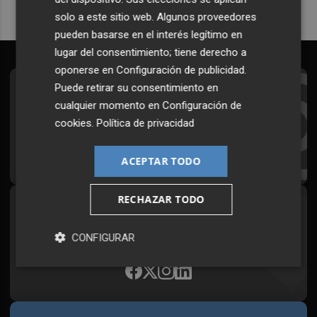
solo a este sitio web. Algunos proveedores
pueden basarse en el interés legítimo en
lugar del consentimiento; tiene derecho a
oponerse en
Configuración de publicidad
.
Puede retirar su consentimiento en
Suscríbete al Boletín
cualquier momento en
Configuración de
Todos los días a primera hora en tu email
cookies
.
Política de privacidad
¡Quiero suscribirme!
ACEPTAR TODO
RECHAZAR TODO
Síguenos en redes
Plaza Podcast, desde cualquier medio
CONFIGURAR