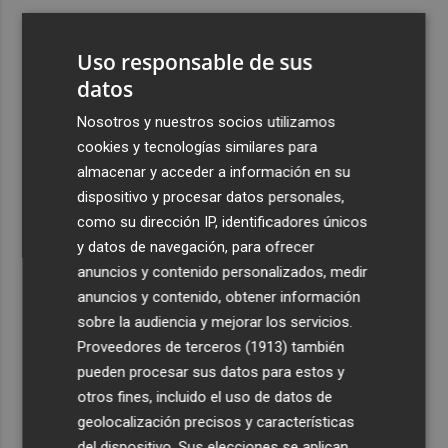
3
ViviFind, el buscador inmobiliario con IA surgido del
PCUMH, prepara sus primeras alianzas con el sector
Uso responsable de sus
4
datos
Castelló apuesta por convertir el eclipse en un referente
científico: recibirá a un gran equipo de expertos
Nosotros y nuestros socios utilizamos
5
El Villarreal anuncia a sus seis capitanes: Gerard
cookies y tecnologías similares para
Moreno, Foyth, Comesaña, Ayoze, Cardona y Logan
almacenar y acceder a información en su
Costa
dispositivo y procesar datos personales,
como su dirección IP, identificadores únicos
y datos de navegación, para ofrecer
anuncios y contenido personalizados, medir
anuncios y contenido, obtener información
sobre la audiencia y mejorar los servicios.
Recibe toda la actualidad de
Proveedores de terceros (1913)
también
Plaza Podcast en tu correo
pueden procesar sus datos para estos y
otros fines, incluido el uso de datos de
Quiero suscribirme
geolocalización precisos y características
del dispositivo. Sus elecciones se aplican