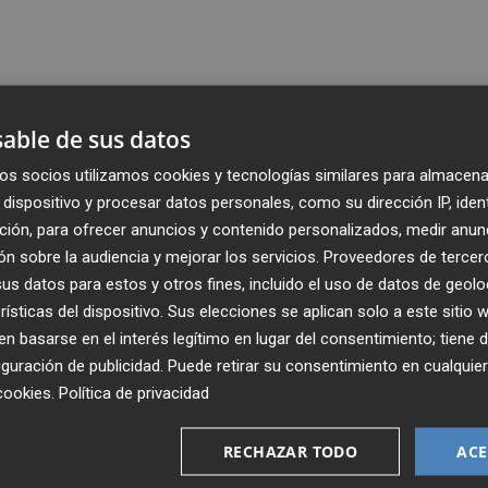
able de sus datos
os socios utilizamos cookies y tecnologías similares para almacena
dispositivo y procesar datos personales, como su dirección IP, iden
ción, para ofrecer anuncios y contenido personalizados, medir anun
n sobre la audiencia y mejorar los servicios.
Proveedores de tercer
s datos para estos y otros fines, incluido el uso de datos de geolo
rísticas del dispositivo. Sus elecciones se aplican solo a este sitio
 basarse en el interés legítimo en lugar del consentimiento; tiene 
guración de publicidad
. Puede retirar su consentimiento en cualqu
Recibe toda la actualidad de
cookies
.
Política de privacidad
Plaza Podcast en tu correo
RECHAZAR TODO
ACE