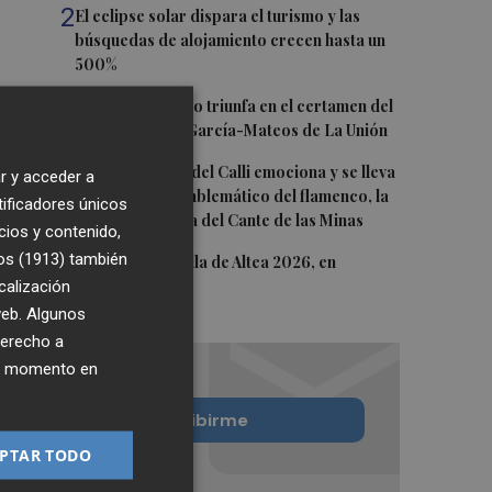
2
El eclipse solar dispara el turismo y las
búsquedas de alojamiento crecen hasta un
500%
3
El cubano Papillo triunfa en el certamen del
Trovo Pascual García-Mateos de La Unión
4
El cantaor Rafa del Calli emociona y se lleva
r y acceder a
el trofeo más emblemático del flamenco, la
tificadores únicos
Lámpara Minera del Cante de las Minas
cios y contenido,
os (1913)
5
también
El Castell de l'Olla de Altea 2026, en
calización
imágenes
 web. Algunos
derecho a
ier momento en
Quiero suscribirme
PTAR TODO