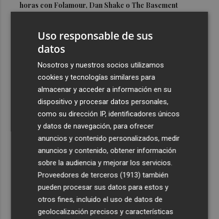
horas con Folamour, Dan Shake o The Basement
3
Italia rechaza el ultimátum de España y no reevaluará la
Uso responsable de sus
suspensión de Schengen hasta el 15 de agosto
datos
4
Leire Díez niega que su "investigación" buscara
"desestabilizar" ninguna causa "que afectara a los
Nosotros y nuestros socios utilizamos
intereses del PSOE"
cookies y tecnologías similares para
almacenar y acceder a información en su
5
Castelló acogerá la obra "Helios y Selene" de la
dispositivo y procesar datos personales,
compañía Te Falta Calle: será creada para el eclipse
como su dirección IP, identificadores únicos
y datos de navegación, para ofrecer
anuncios y contenido personalizados, medir
anuncios y contenido, obtener información
sobre la audiencia y mejorar los servicios.
Recibe toda la actualidad de
Proveedores de terceros (1913)
también
Plaza Podcast en tu correo
pueden procesar sus datos para estos y
otros fines, incluido el uso de datos de
Quiero suscribirme
geolocalización precisos y características