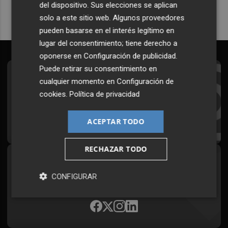
del dispositivo. Sus elecciones se aplican
solo a este sitio web. Algunos proveedores
pueden basarse en el interés legítimo en
lugar del consentimiento; tiene derecho a
oponerse en
Configuración de publicidad
.
Puede retirar su consentimiento en
Suscríbete al Boletín
cualquier momento en
Configuración de
cookies
.
Política de privacidad
Todos los días a primera hora en tu email
¡Quiero suscribirme!
ACEPTAR TODO
RECHAZAR TODO
Síguenos en redes
CONFIGURAR
Plaza Podcast, desde cualquier medio