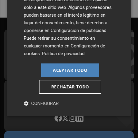
solo a este sitio web. Algunos proveedores
pueden basarse en el interés legítimo en
lugar del consentimiento; tiene derecho a
oponerse en
Configuración de publicidad
.
Puede retirar su consentimiento en
Suscríbete al Boletín
cualquier momento en
Configuración de
Todos los días a primera hora en tu email
cookies
.
Política de privacidad
¡Quiero suscribirme!
ACEPTAR TODO
RECHAZAR TODO
Síguenos en redes
Plaza Podcast, desde cualquier medio
CONFIGURAR