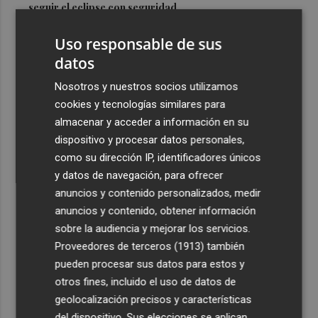
seguir el eclipse con seguridad
3
Jorge Martín logra su primera 'pole position' en
Uso responsable de sus
Silverstone, con nuevo récord
datos
4
Carmen Ortí: "Me gustaría ser la consellera que ha
Nosotros y nuestros socios utilizamos
estimulado el cariño por el valenciano"
cookies y tecnologías similares para
5
Un gol de Bardeli decide el duelo entre el Levante y su
almacenar y acceder a información en su
filial (1-0)
dispositivo y procesar datos personales,
como su dirección IP, identificadores únicos
y datos de navegación, para ofrecer
anuncios y contenido personalizados, medir
anuncios y contenido, obtener información
sobre la audiencia y mejorar los servicios.
Recibe toda la actualidad de
Proveedores de terceros (1913)
también
Plaza Podcast en tu correo
pueden procesar sus datos para estos y
otros fines, incluido el uso de datos de
Quiero suscribirme
geolocalización precisos y características
del dispositivo. Sus elecciones se aplican