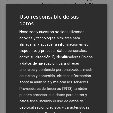
que irán con sus selecciones en las ventanas FIBA
3
La Región de Murcia es la cuarta provincia que más
Uso responsable de sus
exporta a África: Marruecos, el primer destino
datos
4
La Región de Murcia celebra la Semana de la Juventud
Nosotros y nuestros socios utilizamos
con cinco días de actividades
cookies y tecnologías similares para
5
El coste de la vivienda: 1.338 € netos al mes, el salario
almacenar y acceder a información en su
mínimo para poder comprar una vivienda en Castellón
dispositivo y procesar datos personales,
como su dirección IP, identificadores únicos
y datos de navegación, para ofrecer
anuncios y contenido personalizados, medir
anuncios y contenido, obtener información
sobre la audiencia y mejorar los servicios.
Recibe toda la actualidad de
Proveedores de terceros (1913)
también
Plaza Podcast en tu correo
pueden procesar sus datos para estos y
otros fines, incluido el uso de datos de
Quiero suscribirme
geolocalización precisos y características