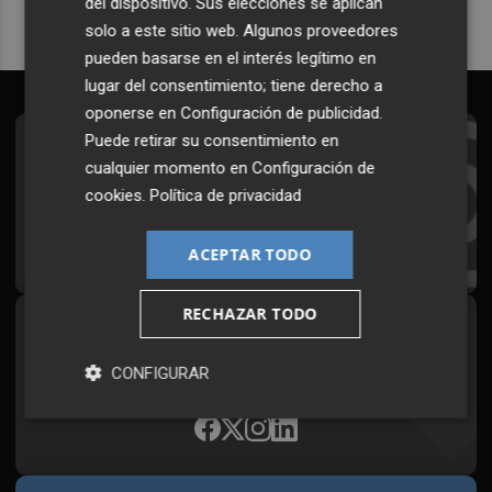
del dispositivo. Sus elecciones se aplican
solo a este sitio web. Algunos proveedores
pueden basarse en el interés legítimo en
lugar del consentimiento; tiene derecho a
oponerse en
Configuración de publicidad
.
Puede retirar su consentimiento en
Suscríbete al Boletín
cualquier momento en
Configuración de
Todos los días a primera hora en tu email
cookies
.
Política de privacidad
¡Quiero suscribirme!
ACEPTAR TODO
RECHAZAR TODO
Síguenos en redes
CONFIGURAR
Plaza Podcast, desde cualquier medio