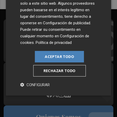
solo a este sitio web. Algunos proveedores
pueden basarse en el interés legítimo en
lugar del consentimiento; tiene derecho a
oponerse en
Configuración de publicidad
.
Suscríbete al Boletín
Puede retirar su consentimiento en
cualquier momento en
Configuración de
Todos los días a primera hora en tu email
cookies
.
Política de privacidad
¡Quiero suscribirme!
ACEPTAR TODO
RECHAZAR TODO
Síguenos en redes
Plaza Podcast, desde cualquier medio
CONFIGURAR
Quienes Somos